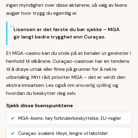
ingen myndighet over disse aktørene, så valg av lisens
avgjør hvor trygg du egentlig er.
Lisensen er det første du bør sjekke – MGA
gir langt bedre trygghet enn Curaçao.
Et MGA-casino kan du stole på at betaler ut gevinster i
henhold til vilkårene. Curaçao-casinoer har en tendens
til å drøye uttak eller finne på grunner for å nekte
utbetaling. Mitt råd: prioriter MGA – det er verdt den
ekstra innsatsen. Les også om
ansvarlig spilling
og
hvordan du beskytter deg selv.
Sjekk disse lisenspunktene
MGA-lisens: høy forbrukerbeskyttelse, EU-regler
Curaçao: svakere tilsyn, lengre uttakstider