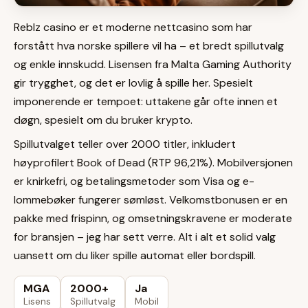
Reblz casino er et moderne nettcasino som har
forstått hva norske spillere vil ha – et bredt spillutvalg
og enkle innskudd. Lisensen fra Malta Gaming Authority
gir trygghet, og det er lovlig å spille her. Spesielt
imponerende er tempoet: uttakene går ofte innen et
døgn, spesielt om du bruker krypto.
Spillutvalget teller over 2000 titler, inkludert
høyprofilert Book of Dead (RTP 96,21%). Mobilversjonen
er knirkefri, og betalingsmetoder som Visa og e-
lommebøker fungerer sømløst. Velkomstbonusen er en
pakke med frispinn, og omsetningskravene er moderate
for bransjen – jeg har sett verre. Alt i alt et solid valg
uansett om du liker spille automat eller bordspill.
MGA
2000+
Ja
Lisens
Spillutvalg
Mobil