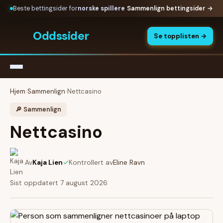
Beste bettingsider for
norske spillere
Sammenlign bettingsider →
Oddssider
Se topplisten →
Hjem
›
Sammenlign
›
Nettcasino
🔎 Sammenlign
Nettcasino
Av
Kaja Lien
✓
Kontrollert av
Eline Ravn
Sist oppdatert 7 august 2026