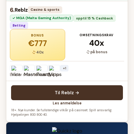
6.
Reblz
Casino & sports
✓ MGA (Malta Gaming Authority)
opptil 15 % Cashback
Betting
OMSETNINGSKRAV
BONUS
40x
€777
på bonus
40x
+1
Bra for stor velkomstpakke
Til Reblz →
Les anmeldelse
18+. Nye kunder. Se fullstendige vilkår på casinoet. Spill ansvarlig.
Hjelpelinjen 800 800 40.