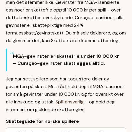
men det stemmer ikke. Gevinster fra MGA-lisensierte
casinoer er skattefrie opptil 10 000 kr per spill – over
dette beskattes overskytende. Curaçao-casinoer: alle
gevinster er skattepliktige med 24%
formuesskatt/gevinstskatt. Du må selv deklarere, og om
du glemmer det, kan Skatteetaten komme etter deg.
MGA-gevinster er skattefrie under 10 000 kr
– Curaçao-gevinster skattlegges alltid.
Jeg har sett spillere som har tapt store deler av
gevinsten på skatt. Mitt råd: hold deg til MGA-casinoer
for små gevinster under 10 000 kr, og før oversikt over
alle innskudd og uttak.
Spill ansvarlig
– og hold deg
informert om gjeldende skatteregler.
Skatteguide for norske spillere