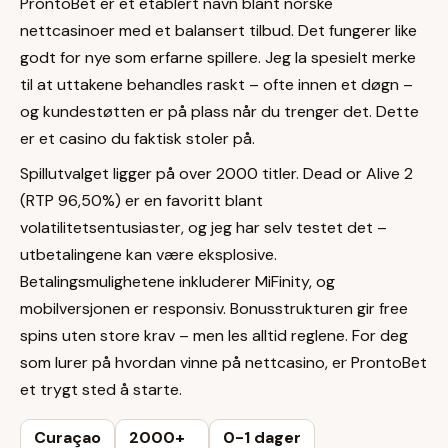
ProntoBet er et etablert navn blant norske
nettcasinoer med et balansert tilbud. Det fungerer like
godt for nye som erfarne spillere. Jeg la spesielt merke
til at uttakene behandles raskt – ofte innen et døgn –
og kundestøtten er på plass når du trenger det. Dette
er et casino du faktisk stoler på.
Spillutvalget ligger på over 2000 titler. Dead or Alive 2
(RTP 96,50%) er en favoritt blant
volatilitetsentusiaster, og jeg har selv testet det –
utbetalingene kan være eksplosive.
Betalingsmulighetene inkluderer MiFinity, og
mobilversjonen er responsiv. Bonusstrukturen gir free
spins uten store krav – men les alltid reglene. For deg
som lurer på hvordan vinne på nettcasino, er ProntoBet
et trygt sted å starte.
Curaçao
2000+
0-1 dager