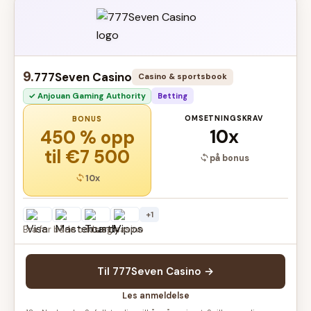
9.
777Seven Casino
Casino & sportsbook
✓ Anjouan Gaming Authority
Betting
OMSETNINGSKRAV
BONUS
10x
450 % opp
til €7 500
på bonus
10x
+1
Bra for både odds og casino
Til 777Seven Casino →
Les anmeldelse