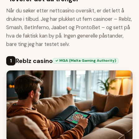
Når du søker etter nettcasino oversikt, er det lett å
drukne i tilbud. Jeg har plukket ut fem casinoer – Reblz,
Smash, BetInferno, Jaabet og ProntoBet – og sett på
hva de faktisk kan by på. Ingen generelle påstander,
bare ting jeg har testet selv.
Reblz casino
1
✓ MGA (Malta Gaming Authority)