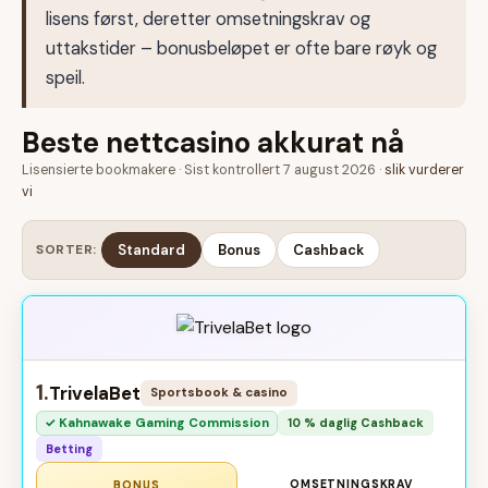
lisens først, deretter omsetningskrav og
uttakstider – bonusbeløpet er ofte bare røyk og
speil.
Beste nettcasino akkurat nå
Lisensierte bookmakere · Sist kontrollert 7 august 2026 ·
slik vurderer
vi
SORTER:
Standard
Bonus
Cashback
1.
TrivelaBet
Sportsbook & casino
✓ Kahnawake Gaming Commission
10 % daglig Cashback
Betting
OMSETNINGSKRAV
BONUS