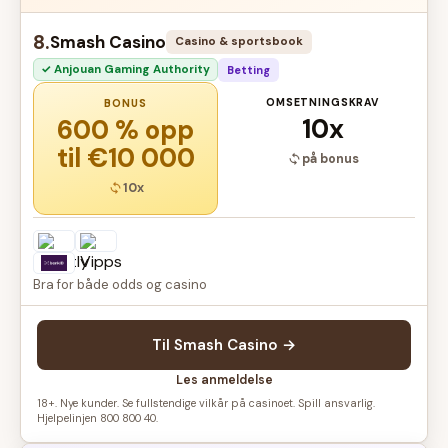
8.
Smash Casino
Casino & sportsbook
✓ Anjouan Gaming Authority
Betting
OMSETNINGSKRAV
BONUS
10x
600 % opp
til €10 000
på bonus
10x
Bra for både odds og casino
Til Smash Casino →
Les anmeldelse
18+. Nye kunder. Se fullstendige vilkår på casinoet. Spill ansvarlig.
Hjelpelinjen 800 800 40.