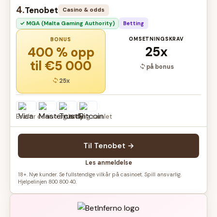
4.
Tenobet
Casino & odds
✓ MGA (Malta Gaming Authority)
Betting
OMSETNINGSKRAV
BONUS
25x
400 % opp
til €5 000
på bonus
25x
Bra for casino og betting samlet
Til Tenobet →
Les anmeldelse
18+. Nye kunder. Se fullstendige vilkår på casinoet. Spill ansvarlig.
Hjelpelinjen 800 800 40.