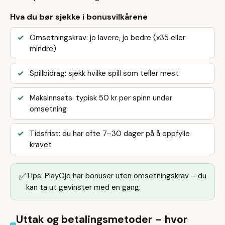
Hva du bør sjekke i bonusvilkårene
Omsetningskrav: jo lavere, jo bedre (x35 eller
mindre)
Spillbidrag: sjekk hvilke spill som teller mest
Maksinnsats: typisk 50 kr per spinn under
omsetning
Tidsfrist: du har ofte 7–30 dager på å oppfylle
kravet
✅
Tips: PlayOjo har bonuser uten omsetningskrav – du
kan ta ut gevinster med en gang.
Uttak og betalingsmetoder – hvor