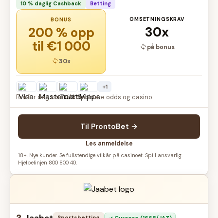
10 % daglig Cashback
Betting
OMSETNINGSKRAV
BONUS
30x
200 % opp
til €1 000
på bonus
30x
+1
Bra for deg som vil kombinere odds og casino
Til ProntoBet →
Les anmeldelse
18+. Nye kunder. Se fullstendige vilkår på casinoet. Spill ansvarlig.
Hjelpelinjen 800 800 40.
Sportsbetting