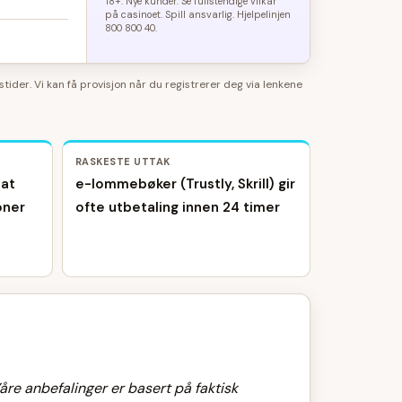
18+. Nye kunder. Se fullstendige vilkår
på casinoet. Spill ansvarlig. Hjelpelinjen
800 800 40.
der. Vi kan få provisjon når du registrerer deg via lenkene
RASKESTE UTTAK
 at
e-lommebøker (Trustly, Skrill) gir
oner
ofte utbetaling innen 24 timer
Våre anbefalinger er basert på faktisk