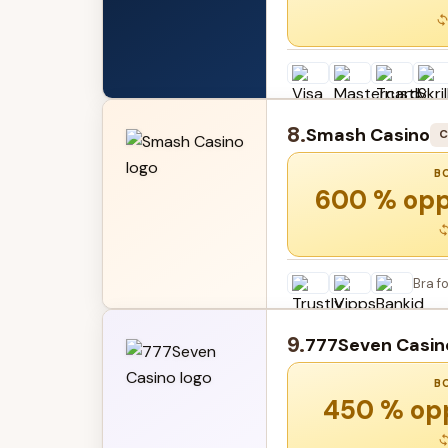
8.
Smash Casino
C
B
600 % opp
Bra f
9.
777Seven Casin
B
450 % opp