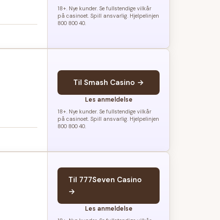
18+. Nye kunder. Se fullstendige vilkår
på casinoet. Spill ansvarlig. Hjelpelinjen
800 800 40.
Til Smash Casino →
Les anmeldelse
18+. Nye kunder. Se fullstendige vilkår
på casinoet. Spill ansvarlig. Hjelpelinjen
800 800 40.
Til 777Seven Casino
→
Les anmeldelse