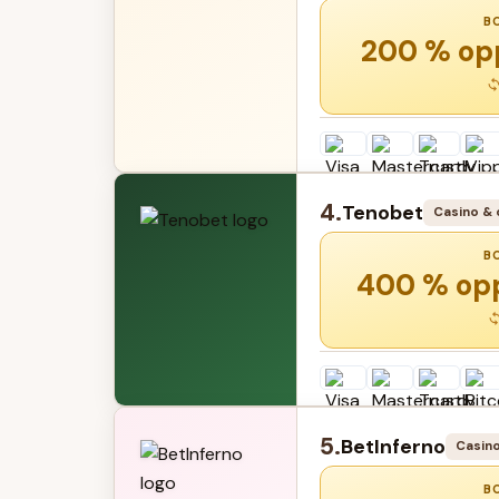
B
200 % opp
4.
Tenobet
Casino &
B
400 % opp
5.
BetInferno
Casin
B