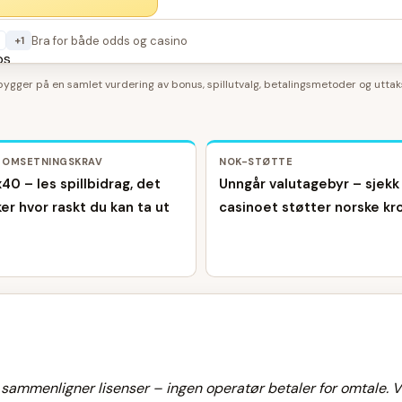
Bra for både odds og casino
+1
ger på en samlet vurdering av bonus, spillutvalg, betalingsmetoder og uttaksti
K OMSETNINGSKRAV
NOK-STØTTE
40 – les spillbidrag, det
Unngår valutagebyr – sjekk
er hvor raskt du kan ta ut
casinoet støtter norske kr
og sammenligner lisenser – ingen operatør betaler for omtale. 