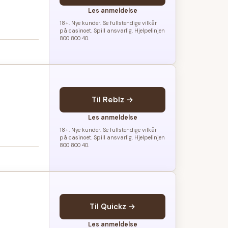
Les anmeldelse
18+. Nye kunder. Se fullstendige vilkår
på casinoet. Spill ansvarlig. Hjelpelinjen
800 800 40.
Til Reblz →
Les anmeldelse
18+. Nye kunder. Se fullstendige vilkår
på casinoet. Spill ansvarlig. Hjelpelinjen
800 800 40.
Til Quickz →
Les anmeldelse