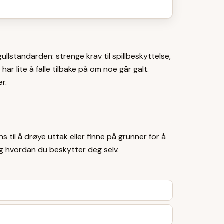
llstandarden: strenge krav til spillbeskyttelse,
ar lite å falle tilbake på om noe går galt.
r.
 til å drøye uttak eller finne på grunner for å
 hvordan du beskytter deg selv.