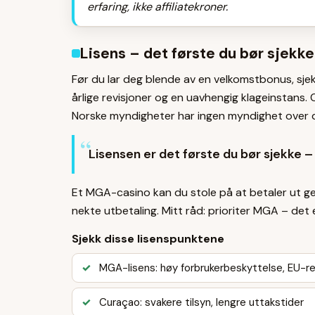
erfaring, ikke affiliatekroner.
Lisens – det første du bør sjekke
Før du lar deg blende av en velkomstbonus, sjek
årlige revisjoner og en uavhengig klageinstans. C
Norske myndigheter har ingen myndighet over dis
Lisensen er det første du bør sjekke 
Et MGA-casino kan du stole på at betaler ut gevi
nekte utbetaling. Mitt råd: prioriter MGA – det
Sjekk disse lisenspunktene
MGA-lisens: høy forbrukerbeskyttelse, EU-re
Curaçao: svakere tilsyn, lengre uttakstider