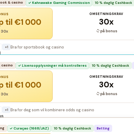
ook & casino
✓ Kahnawake Gaming Commission
10 % daglig Cashback
OMSETNINGSKRAV
ONUS
30x
 til €1 000
på bonus
30x
Bra for sportsbook og casino
+1
 casino
✓ Lisensopplysninger må kontrolleres
10 % daglig Cashback
OMSETNINGSKRAV
ONUS
30x
 til €1 000
på bonus
30x
Bra for deg som vil kombinere odds og casino
+1
ing
✓ Curaçao (1668/JAZ)
10 % daglig Cashback
Betting