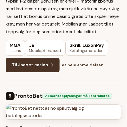
typisk 1-2 dager. Bonusen er enkel – matchingbonus
med lavt omsetningskrav, men sjekk vilkårene nøye. Jeg
har sett at bonus online casino gratis ofte skjuler høye
krav, men her var det greit. Mobilen gjør Jaabet til et
toppvalg for deg som prioriterer fleksibilitet.
MGA
Ja
Skrill, LuxonPay
Lisens
Mobiloptimalisert
Betalingsmetoder
Til Jaabet casino →
Les hele anmeldelsen
ProntoBet
5
✓ Lisensopplysninger må kontrolleres