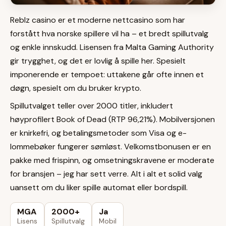
Reblz casino er et moderne nettcasino som har
forstått hva norske spillere vil ha – et bredt spillutvalg
og enkle innskudd. Lisensen fra Malta Gaming Authority
gir trygghet, og det er lovlig å spille her. Spesielt
imponerende er tempoet: uttakene går ofte innen et
døgn, spesielt om du bruker krypto.
Spillutvalget teller over 2000 titler, inkludert
høyprofilert Book of Dead (RTP 96,21%). Mobilversjonen
er knirkefri, og betalingsmetoder som Visa og e-
lommebøker fungerer sømløst. Velkomstbonusen er en
pakke med frispinn, og omsetningskravene er moderate
for bransjen – jeg har sett verre. Alt i alt et solid valg
uansett om du liker spille automat eller bordspill.
MGA
2000+
Ja
Lisens
Spillutvalg
Mobil