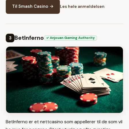
Til Smash Casino →
Les hele anmeldelsen
BetInferno
3
✓ Anjouan Gaming Authority
BetInferno er et nettcasino som appellerer til de som vil