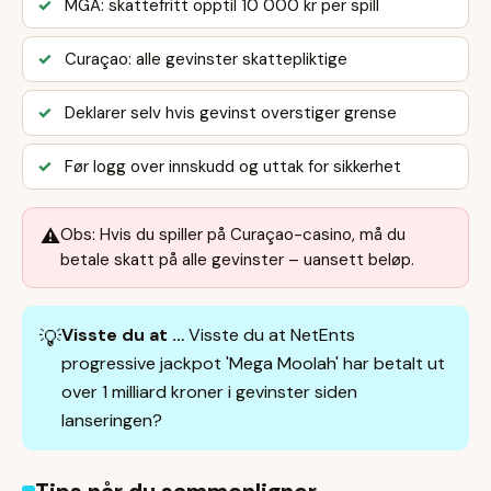
MGA: skattefritt opptil 10 000 kr per spill
Curaçao: alle gevinster skattepliktige
Deklarer selv hvis gevinst overstiger grense
Før logg over innskudd og uttak for sikkerhet
⚠️
Obs: Hvis du spiller på Curaçao-casino, må du
betale skatt på alle gevinster – uansett beløp.
Visste du at …
Visste du at NetEnts
💡
progressive jackpot 'Mega Moolah' har betalt ut
over 1 milliard kroner i gevinster siden
lanseringen?