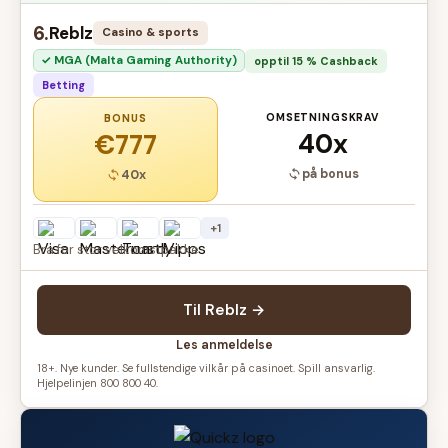
6.
Reblz
Casino & sports
✓ MGA (Malta Gaming Authority)
opptil 15 % Cashback
Betting
OMSETNINGSKRAV
BONUS
40x
€777
på bonus
40x
+1
Bra for stor velkomstpakke
Til Reblz →
Les anmeldelse
18+. Nye kunder. Se fullstendige vilkår på casinoet. Spill ansvarlig.
Hjelpelinjen 800 800 40.