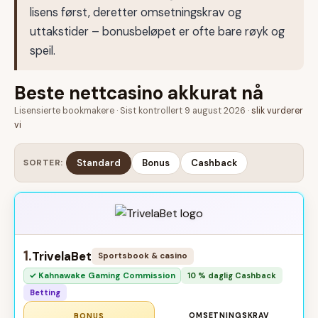
lisens først, deretter omsetningskrav og
uttakstider – bonusbeløpet er ofte bare røyk og
speil.
Beste nettcasino akkurat nå
Lisensierte bookmakere · Sist kontrollert 9 august 2026 ·
slik vurderer
vi
SORTER:
Standard
Bonus
Cashback
1.
TrivelaBet
Sportsbook & casino
✓ Kahnawake Gaming Commission
10 % daglig Cashback
Betting
OMSETNINGSKRAV
BONUS