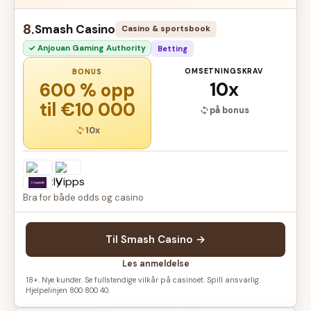
8.
Smash Casino
Casino & sportsbook
✓ Anjouan Gaming Authority
Betting
OMSETNINGSKRAV
BONUS
10x
600 % opp
til €10 000
på bonus
10x
Bra for både odds og casino
Til Smash Casino →
Les anmeldelse
18+. Nye kunder. Se fullstendige vilkår på casinoet. Spill ansvarlig.
Hjelpelinjen 800 800 40.