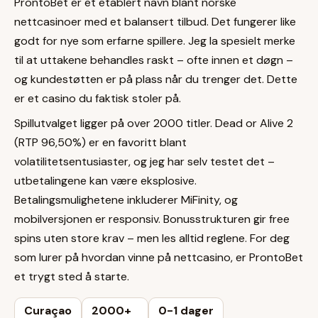
ProntoBet er et etablert navn blant norske
nettcasinoer med et balansert tilbud. Det fungerer like
godt for nye som erfarne spillere. Jeg la spesielt merke
til at uttakene behandles raskt – ofte innen et døgn –
og kundestøtten er på plass når du trenger det. Dette
er et casino du faktisk stoler på.
Spillutvalget ligger på over 2000 titler. Dead or Alive 2
(RTP 96,50%) er en favoritt blant
volatilitetsentusiaster, og jeg har selv testet det –
utbetalingene kan være eksplosive.
Betalingsmulighetene inkluderer MiFinity, og
mobilversjonen er responsiv. Bonusstrukturen gir free
spins uten store krav – men les alltid reglene. For deg
som lurer på hvordan vinne på nettcasino, er ProntoBet
et trygt sted å starte.
Curaçao
2000+
0-1 dager