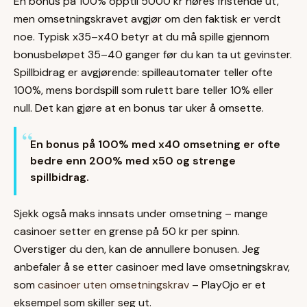
En bonus på 100% opptil 5000 kr høres fristende ut,
men omsetningskravet avgjør om den faktisk er verdt
noe. Typisk x35–x40 betyr at du må spille gjennom
bonusbeløpet 35–40 ganger før du kan ta ut gevinster.
Spillbidrag er avgjørende: spilleautomater teller ofte
100%, mens bordspill som rulett bare teller 10% eller
null. Det kan gjøre at en bonus tar uker å omsette.
En bonus på 100% med x40 omsetning er ofte
bedre enn 200% med x50 og strenge
spillbidrag.
Sjekk også maks innsats under omsetning – mange
casinoer setter en grense på 50 kr per spinn.
Overstiger du den, kan de annullere bonusen. Jeg
anbefaler å se etter casinoer med lave omsetningskrav,
som
casinoer uten omsetningskrav
– PlayOjo er et
eksempel som skiller seg ut.