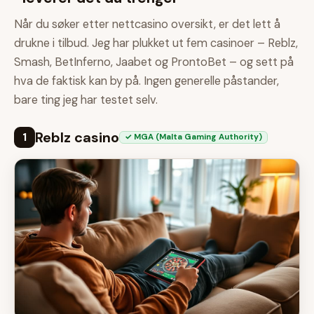
Når du søker etter nettcasino oversikt, er det lett å
drukne i tilbud. Jeg har plukket ut fem casinoer – Reblz,
Smash, BetInferno, Jaabet og ProntoBet – og sett på
hva de faktisk kan by på. Ingen generelle påstander,
bare ting jeg har testet selv.
Reblz casino
1
✓ MGA (Malta Gaming Authority)