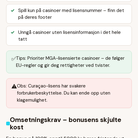
Spill kun på casinoer med lisensnummer – finn det
på deres footer
Unngå casinoer uten lisensinformasjon i det hele
tatt
✅
Tips: Prioriter MGA-lisensierte casinoer – de følger
EU-regler og gir deg rettigheter ved tvister.
⚠️
Obs: Curaçao-lisens har svakere
forbrukerbeskyttelse. Du kan ende opp uten
klagemulighet.
Omsetningskrav – bonusens skjulte
kost