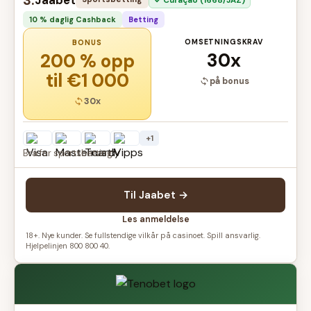
3.
Jaabet
✓ Curaçao (1668/JAZ)
10 % daglig Cashback
Betting
OMSETNINGSKRAV
BONUS
30x
200 % opp
til €1 000
på bonus
30x
+1
Bra for sportsbetting
Til Jaabet →
Les anmeldelse
18+. Nye kunder. Se fullstendige vilkår på casinoet. Spill ansvarlig.
Hjelpelinjen 800 800 40.