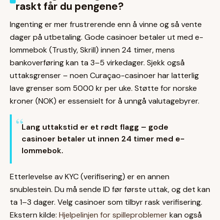
raskt får du pengene?
Ingenting er mer frustrerende enn å vinne og så vente
dager på utbetaling. Gode casinoer betaler ut med e-
lommebok (Trustly, Skrill) innen 24 timer, mens
bankoverføring kan ta 3–5 virkedager. Sjekk også
uttaksgrenser – noen Curaçao-casinoer har latterlig
lave grenser som 5000 kr per uke. Støtte for norske
kroner (NOK) er essensielt for å unngå valutagebyrer.
Lang uttakstid er et rødt flagg – gode
casinoer betaler ut innen 24 timer med e-
lommebok.
Etterlevelse av KYC (verifisering) er en annen
snublestein. Du må sende ID før første uttak, og det kan
ta 1–3 dager. Velg casinoer som tilbyr rask verifisering.
Ekstern kilde:
Hjelpelinjen for spilleproblemer
kan også