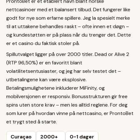
ProntoBet er et etablert navn blant norske
nettcasinoer med et balansert tilbud. Det fungerer like
godt for nye som erfarne spillere. Jeg la spesielt merke
til at uttakene behandles raskt – ofte innen et døgn –
og kundestøtten er på plass når du trenger det. Dette
er et casino du faktisk stoler på.
Spillutvalget ligger på over 2000 titler. Dead or Alive 2
(RTP 96,50%) er en favoritt blant
volatilitetsentusiaster, og jeg har selv testet det –
utbetalingene kan være eksplosive.
Betalingsmulighetene inkluderer MiFinity, og
mobilversjonen er responsiv. Bonusstrukturen gir free
spins uten store krav – men les alltid reglene. For deg
som lurer på hvordan vinne på nettcasino, er ProntoBet
et trygt sted å starte.
Curaçao
2000+
0-1 dager