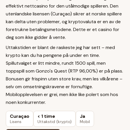
effektivt nettcasino for den utålmodige spilleren. Den
utenlandske lisensen (Curaçao) sikrer at norske spillere
kan delta uten problemer, og kryptovaluta er en av de
foretrukne betalingsmetodene. Dette er et casino for
deg som ikke gidder å vente.
Uttakstiden er blant de raskeste jeg har sett – med
krypto kan du ha pengene på under en time.
Spillutvalget er litt mindre, rundt 1500 spill, men
toppspill som Gonzo's Quest (RTP 96,00%) er på plass.
Bonusen gir frispinn uten store krav, men les vilkårene –
selv om omsetningskravene er fornuftige.
Mobilopplevelsen er grei, men ikke like polert som hos
noen konkurrenter.
Curaçao
< 1 time
Ja
Lisens
Uttakstid (krypto)
Mobil