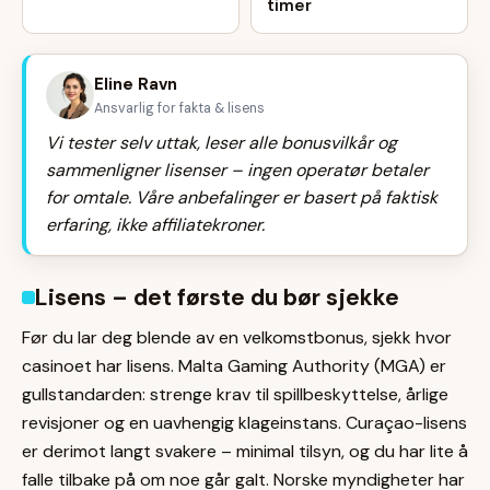
timer
Eline Ravn
Ansvarlig for fakta & lisens
Vi tester selv uttak, leser alle bonusvilkår og
sammenligner lisenser – ingen operatør betaler
for omtale. Våre anbefalinger er basert på faktisk
erfaring, ikke affiliatekroner.
Lisens – det første du bør sjekke
Før du lar deg blende av en velkomstbonus, sjekk hvor
casinoet har lisens. Malta Gaming Authority (MGA) er
gullstandarden: strenge krav til spillbeskyttelse, årlige
revisjoner og en uavhengig klageinstans. Curaçao-lisens
er derimot langt svakere – minimal tilsyn, og du har lite å
falle tilbake på om noe går galt. Norske myndigheter har