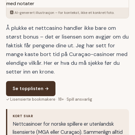
🅰️ AI-generert illustrasjon – for kontekst, ikke et konkret foto.
Å plukke et nettcasino handler ikke bare om
størst bonus – det er lisensen som avgjør om du
faktisk får pengene dine ut. Jeg har sett for
mange kaste bort tid på Curaçao-casinoer med
elendige vilkår. Her er hva du må sjekke før du
setter inn en krone.
Se topplisten →
✓ Lisensierte bookmakere · 18+ · Spill ansvarlig
KORT SVAR
Nettcasinoer for norske spillere er utenlandsk
lisensierte (MGA eller Curaçao). Sammenlign alltid