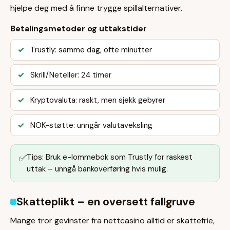
hjelpe deg med å finne trygge spillalternativer.
Betalingsmetoder og uttakstider
Trustly: samme dag, ofte minutter
Skrill/Neteller: 24 timer
Kryptovaluta: raskt, men sjekk gebyrer
NOK-støtte: unngår valutaveksling
✅
Tips: Bruk e-lommebok som Trustly for raskest
uttak – unngå bankoverføring hvis mulig.
Skatteplikt – en oversett fallgruve
Mange tror gevinster fra nettcasino alltid er skattefrie,