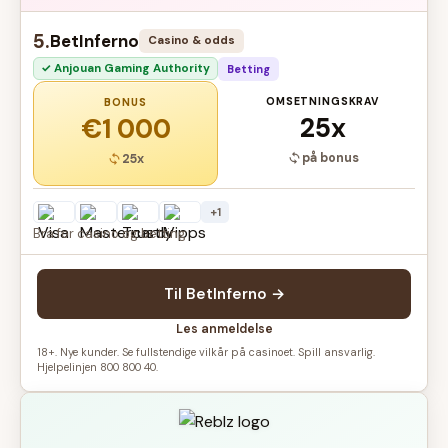
5.
BetInferno
Casino & odds
✓ Anjouan Gaming Authority
Betting
OMSETNINGSKRAV
BONUS
25x
€1 000
på bonus
25x
+1
Bra for casino og betting
Til BetInferno →
Les anmeldelse
18+. Nye kunder. Se fullstendige vilkår på casinoet. Spill ansvarlig.
Hjelpelinjen 800 800 40.