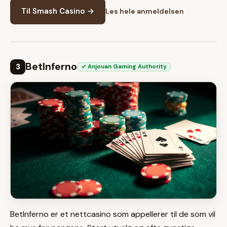
Til Smash Casino →
Les hele anmeldelsen
BetInferno
3
✓ Anjouan Gaming Authority
BetInferno er et nettcasino som appellerer til de som vil