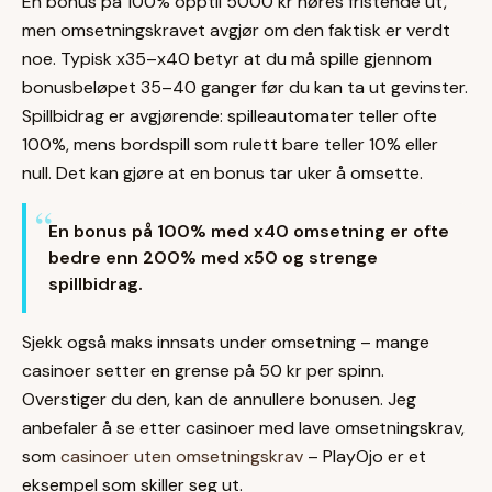
En bonus på 100% opptil 5000 kr høres fristende ut,
men omsetningskravet avgjør om den faktisk er verdt
noe. Typisk x35–x40 betyr at du må spille gjennom
bonusbeløpet 35–40 ganger før du kan ta ut gevinster.
Spillbidrag er avgjørende: spilleautomater teller ofte
100%, mens bordspill som rulett bare teller 10% eller
null. Det kan gjøre at en bonus tar uker å omsette.
En bonus på 100% med x40 omsetning er ofte
bedre enn 200% med x50 og strenge
spillbidrag.
Sjekk også maks innsats under omsetning – mange
casinoer setter en grense på 50 kr per spinn.
Overstiger du den, kan de annullere bonusen. Jeg
anbefaler å se etter casinoer med lave omsetningskrav,
som
casinoer uten omsetningskrav
– PlayOjo er et
eksempel som skiller seg ut.