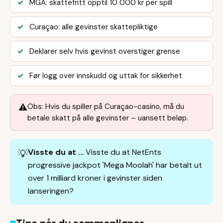
MGA: skattefritt opptil 10 000 kr per spill
Curaçao: alle gevinster skattepliktige
Deklarer selv hvis gevinst overstiger grense
Før logg over innskudd og uttak for sikkerhet
⚠️
Obs: Hvis du spiller på Curaçao-casino, må du
betale skatt på alle gevinster – uansett beløp.
Visste du at …
Visste du at NetEnts
💡
progressive jackpot 'Mega Moolah' har betalt ut
over 1 milliard kroner i gevinster siden
lanseringen?