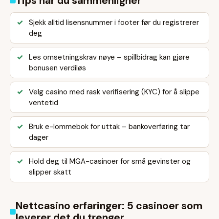
Tips når du sammenligner
Sjekk alltid lisensnummer i footer før du registrerer
deg
Les omsetningskrav nøye – spillbidrag kan gjøre
bonusen verdiløs
Velg casino med rask verifisering (KYC) for å slippe
ventetid
Bruk e-lommebok for uttak – bankoverføring tar
dager
Hold deg til MGA-casinoer for små gevinster og
slipper skatt
Nettcasino erfaringer: 5 casinoer som
leverer det du trenger