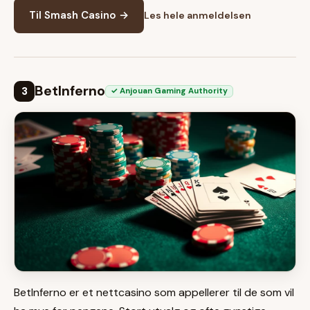
Til Smash Casino →
Les hele anmeldelsen
BetInferno
3
✓ Anjouan Gaming Authority
BetInferno er et nettcasino som appellerer til de som vil