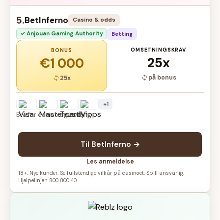
5.
BetInferno
Casino & odds
✓ Anjouan Gaming Authority
Betting
OMSETNINGSKRAV
BONUS
25x
€1 000
på bonus
25x
+1
Bra for casino og betting
Til BetInferno →
Les anmeldelse
18+. Nye kunder. Se fullstendige vilkår på casinoet. Spill ansvarlig.
Hjelpelinjen 800 800 40.