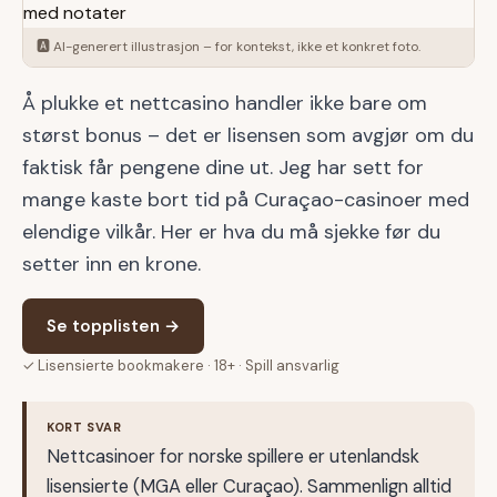
🅰️ AI-generert illustrasjon – for kontekst, ikke et konkret foto.
Å plukke et nettcasino handler ikke bare om
størst bonus – det er lisensen som avgjør om du
faktisk får pengene dine ut. Jeg har sett for
mange kaste bort tid på Curaçao-casinoer med
elendige vilkår. Her er hva du må sjekke før du
setter inn en krone.
Se topplisten →
✓ Lisensierte bookmakere · 18+ · Spill ansvarlig
KORT SVAR
Nettcasinoer for norske spillere er utenlandsk
lisensierte (MGA eller Curaçao). Sammenlign alltid