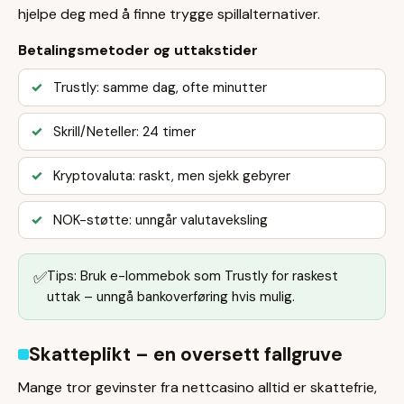
hjelpe deg med å finne trygge spillalternativer.
Betalingsmetoder og uttakstider
Trustly: samme dag, ofte minutter
Skrill/Neteller: 24 timer
Kryptovaluta: raskt, men sjekk gebyrer
NOK-støtte: unngår valutaveksling
✅
Tips: Bruk e-lommebok som Trustly for raskest
uttak – unngå bankoverføring hvis mulig.
Skatteplikt – en oversett fallgruve
Mange tror gevinster fra nettcasino alltid er skattefrie,