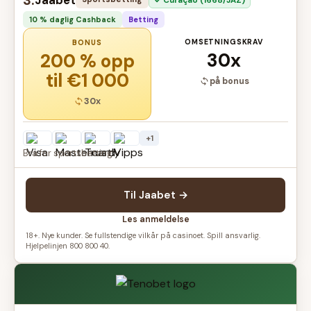
3.
Jaabet
✓ Curaçao (1668/JAZ)
10 % daglig Cashback
Betting
OMSETNINGSKRAV
BONUS
30x
200 % opp
til €1 000
på bonus
30x
+1
Bra for sportsbetting
Til Jaabet →
Les anmeldelse
18+. Nye kunder. Se fullstendige vilkår på casinoet. Spill ansvarlig.
Hjelpelinjen 800 800 40.