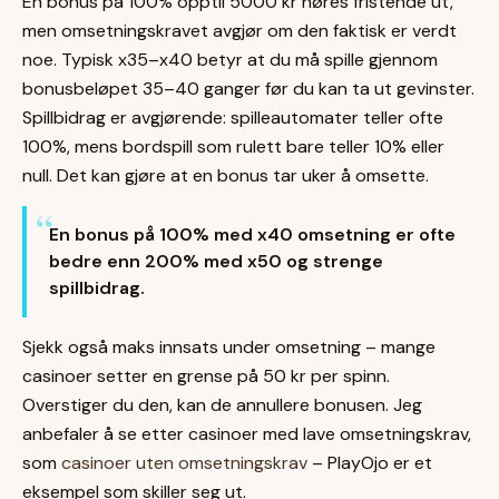
En bonus på 100% opptil 5000 kr høres fristende ut,
men omsetningskravet avgjør om den faktisk er verdt
noe. Typisk x35–x40 betyr at du må spille gjennom
bonusbeløpet 35–40 ganger før du kan ta ut gevinster.
Spillbidrag er avgjørende: spilleautomater teller ofte
100%, mens bordspill som rulett bare teller 10% eller
null. Det kan gjøre at en bonus tar uker å omsette.
En bonus på 100% med x40 omsetning er ofte
bedre enn 200% med x50 og strenge
spillbidrag.
Sjekk også maks innsats under omsetning – mange
casinoer setter en grense på 50 kr per spinn.
Overstiger du den, kan de annullere bonusen. Jeg
anbefaler å se etter casinoer med lave omsetningskrav,
som
casinoer uten omsetningskrav
– PlayOjo er et
eksempel som skiller seg ut.