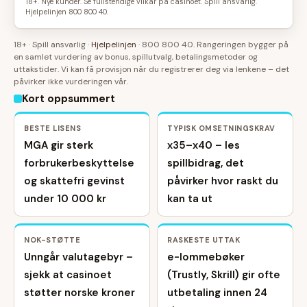
18+. Nye kunder. Se fullstendige vilkår på casinoet. Spill ansvarlig.
Hjelpelinjen 800 800 40.
18+ · Spill ansvarlig ·
Hjelpelinjen
· 800 800 40. Rangeringen bygger på
en samlet vurdering av bonus, spillutvalg, betalingsmetoder og
uttakstider. Vi kan få provisjon når du registrerer deg via lenkene – det
påvirker ikke vurderingen vår.
Kort oppsummert
BESTE LISENS
TYPISK OMSETNINGSKRAV
MGA gir sterk
x35–x40 – les
forbrukerbeskyttelse
spillbidrag, det
og skattefri gevinst
påvirker hvor raskt du
under 10 000 kr
kan ta ut
NOK-STØTTE
RASKESTE UTTAK
Unngår valutagebyr –
e-lommebøker
sjekk at casinoet
(Trustly, Skrill) gir ofte
støtter norske kroner
utbetaling innen 24