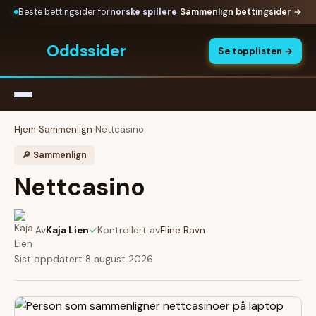
Beste bettingsider for
norske spillere
Sammenlign bettingsider →
Oddssider
Se topplisten →
Hjem
›
Sammenlign
›
Nettcasino
🔎 Sammenlign
Nettcasino
Av
Kaja Lien
✓
Kontrollert av
Eline Ravn
Sist oppdatert 8 august 2026