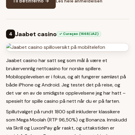
Til BetInferno →
Les hele anmeldelsen
Jaabet casino
4
✓ Curaçao (1668/JAZ)
Jaabet casino har satt seg som mål å være et
brukervennlig nettcasino for norske spillere.
Mobilopplevelsen er i fokus, og alt fungerer sømløst på
både iPhone og Android. Jeg testet det på reise, og
det var en av de smidigste opplevelsene jeg har hatt –
spesielt for spille casino på nett når du er på farten.
Spillutvalget på rundt 1800 spill inkluderer klassikere
som Mega Moolah (RTP 96,50%) og Bonanza. Innskudd
via Skrill og LuxonPay går raskt, og uttakstiden er