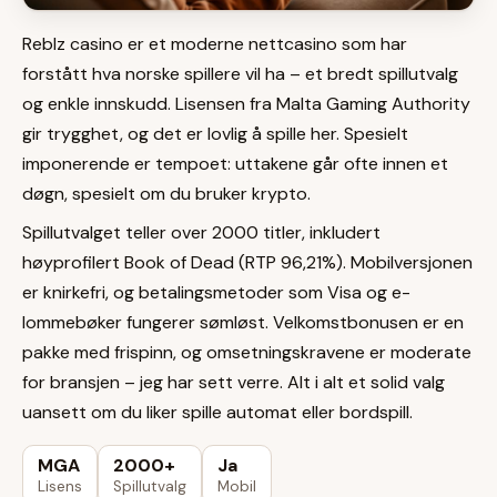
Reblz casino er et moderne nettcasino som har
forstått hva norske spillere vil ha – et bredt spillutvalg
og enkle innskudd. Lisensen fra Malta Gaming Authority
gir trygghet, og det er lovlig å spille her. Spesielt
imponerende er tempoet: uttakene går ofte innen et
døgn, spesielt om du bruker krypto.
Spillutvalget teller over 2000 titler, inkludert
høyprofilert Book of Dead (RTP 96,21%). Mobilversjonen
er knirkefri, og betalingsmetoder som Visa og e-
lommebøker fungerer sømløst. Velkomstbonusen er en
pakke med frispinn, og omsetningskravene er moderate
for bransjen – jeg har sett verre. Alt i alt et solid valg
uansett om du liker spille automat eller bordspill.
MGA
2000+
Ja
Lisens
Spillutvalg
Mobil