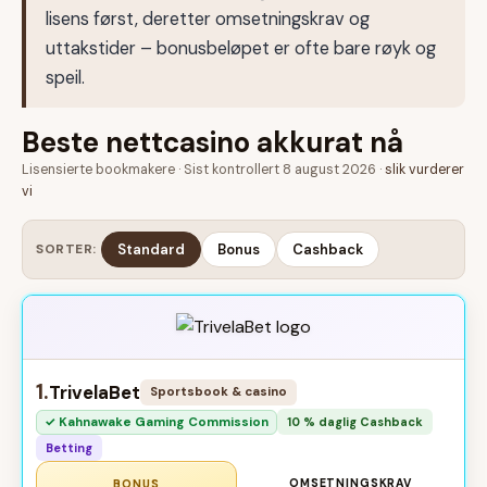
lisens først, deretter omsetningskrav og
uttakstider – bonusbeløpet er ofte bare røyk og
speil.
Beste nettcasino akkurat nå
Lisensierte bookmakere · Sist kontrollert 8 august 2026 ·
slik vurderer
vi
SORTER:
Standard
Bonus
Cashback
1.
TrivelaBet
Sportsbook & casino
✓ Kahnawake Gaming Commission
10 % daglig Cashback
Betting
OMSETNINGSKRAV
BONUS