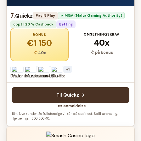
7.
Quickz
Pay N Play
✓ MGA (Malta Gaming Authority)
opptil 20 % Cashback
Betting
OMSETNINGSKRAV
BONUS
40x
€1 150
på bonus
40x
+1
Bra for rask start uten konto
Til Quickz →
Les anmeldelse
18+. Nye kunder. Se fullstendige vilkår på casinoet. Spill ansvarlig.
Hjelpelinjen 800 800 40.