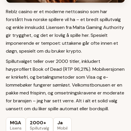
Reblz casino er et moderne nettcasino som har
forstått hva norske spillere vil ha – et bredt spillutvalg
og enkle innskudd. Lisensen fra Malta Gaming Authority
gir trygghet, og det er lovlig å spille her. Spesielt
imponerende er tempoet: uttakene går ofte innen et
døgn, spesielt om du bruker krypto.
Spillutvalget teller over 2000 titler, inkludert
høyprofilert Book of Dead (RTP 96,21%). Mobilversjonen
er knirkefri, og betalingsmetoder som Visa og e-
lommebøker fungerer sømløst. Velkomstbonusen er en
pakke med frispinn, og omsetningskravene er moderate
for bransjen – jeg har sett verre. Alt i alt et solid valg
uansett om du liker spille automat eller bordspill.
MGA
2000+
Ja
Lisens
Spillutvalg
Mobil