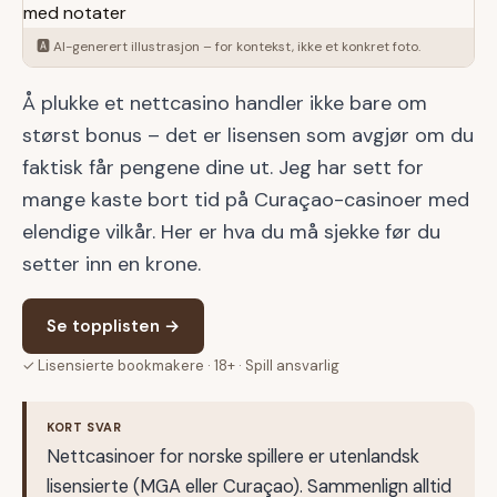
🅰️ AI-generert illustrasjon – for kontekst, ikke et konkret foto.
Å plukke et nettcasino handler ikke bare om
størst bonus – det er lisensen som avgjør om du
faktisk får pengene dine ut. Jeg har sett for
mange kaste bort tid på Curaçao-casinoer med
elendige vilkår. Her er hva du må sjekke før du
setter inn en krone.
Se topplisten →
✓ Lisensierte bookmakere · 18+ · Spill ansvarlig
KORT SVAR
Nettcasinoer for norske spillere er utenlandsk
lisensierte (MGA eller Curaçao). Sammenlign alltid