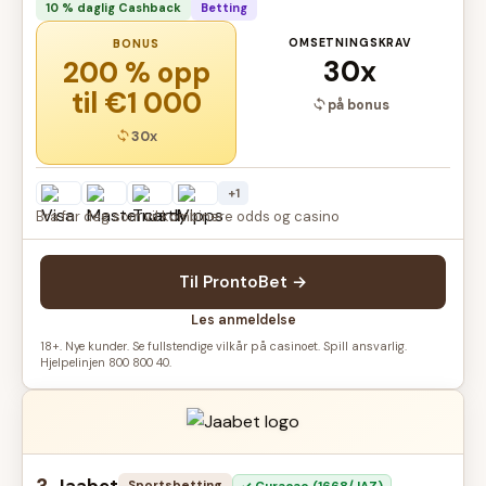
10 % daglig Cashback
Betting
OMSETNINGSKRAV
BONUS
30x
200 % opp
til €1 000
på bonus
30x
+1
Bra for deg som vil kombinere odds og casino
Til ProntoBet →
Les anmeldelse
18+. Nye kunder. Se fullstendige vilkår på casinoet. Spill ansvarlig.
Hjelpelinjen 800 800 40.
Sportsbetting