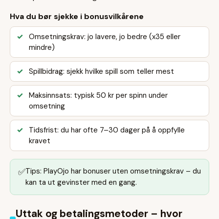
Hva du bør sjekke i bonusvilkårene
Omsetningskrav: jo lavere, jo bedre (x35 eller
mindre)
Spillbidrag: sjekk hvilke spill som teller mest
Maksinnsats: typisk 50 kr per spinn under
omsetning
Tidsfrist: du har ofte 7–30 dager på å oppfylle
kravet
✅
Tips: PlayOjo har bonuser uten omsetningskrav – du
kan ta ut gevinster med en gang.
Uttak og betalingsmetoder – hvor