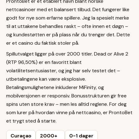
ProntoBet er et etablert navn blant norske
nettcasinoer med et balansert tilbud. Det fungerer like
godt for nye som erfarne spillere. Jeg la spesielt merke
til at uttakene behandles raskt – ofte innen et døgn –
og kundestøtten er på plass når du trenger det. Dette
er et casino du faktisk stoler på.
Spillutvalget ligger på over 2000 titler. Dead or Alive 2
(RTP 96,50%) er en favoritt blant
volatilitetsentusiaster, og jeg har selv testet det –
utbetalingene kan være eksplosive.
Betalingsmulighetene inkluderer MiFinity, og
mobilversjonen er responsiv. Bonusstrukturen gir free
spins uten store krav – men les alltid reglene. For deg
som lurer på hvordan vinne på nettcasino, er ProntoBet
et trygt sted å starte.
Curaçao
2000+
0-1 dager