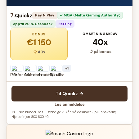
7.
Quickz
Pay N Play
✓ MGA (Malta Gaming Authority)
opptil 20 % Cashback
Betting
OMSETNINGSKRAV
BONUS
40x
€1 150
på bonus
40x
+1
Bra for rask start uten konto
Til Quickz →
Les anmeldelse
18+. Nye kunder. Se fullstendige vilkår på casinoet. Spill ansvarlig.
Hjelpelinjen 800 800 40.