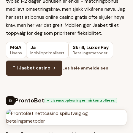
typisk 1-2 dager. Bonusen er enkel – matchingbonus
med lavt omsetningskrav, men sjekk vilkårene nøye. Jeg
har sett at bonus online casino gratis ofte skjuler høye
krav, men her var det greit. Mobilen gjør Jaabet til et
toppvalg for deg som prioriterer fleksibilitet.
MGA
Ja
Skrill, LuxonPay
Lisens
Mobiloptimalisert
Betalingsmetoder
Til Jaabet casino →
Les hele anmeldelsen
ProntoBet
5
✓ Lisensopplysninger må kontrolleres