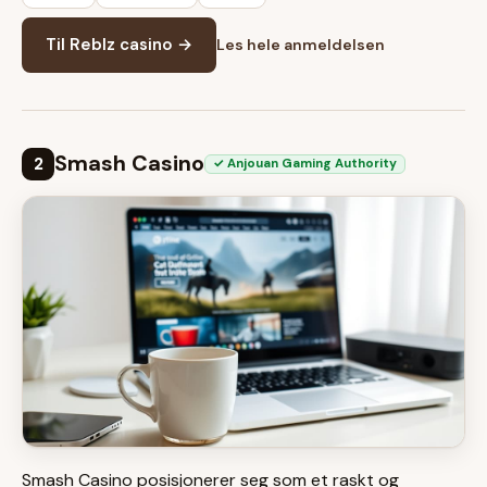
Til Reblz casino →
Les hele anmeldelsen
Smash Casino
2
✓ Anjouan Gaming Authority
Smash Casino posisjonerer seg som et raskt og