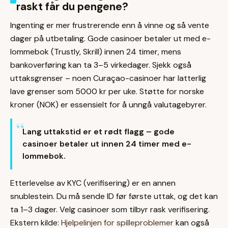
raskt får du pengene?
Ingenting er mer frustrerende enn å vinne og så vente
dager på utbetaling. Gode casinoer betaler ut med e-
lommebok (Trustly, Skrill) innen 24 timer, mens
bankoverføring kan ta 3–5 virkedager. Sjekk også
uttaksgrenser – noen Curaçao-casinoer har latterlig
lave grenser som 5000 kr per uke. Støtte for norske
kroner (NOK) er essensielt for å unngå valutagebyrer.
Lang uttakstid er et rødt flagg – gode
casinoer betaler ut innen 24 timer med e-
lommebok.
Etterlevelse av KYC (verifisering) er en annen
snublestein. Du må sende ID før første uttak, og det kan
ta 1–3 dager. Velg casinoer som tilbyr rask verifisering.
Ekstern kilde:
Hjelpelinjen for spilleproblemer
kan også