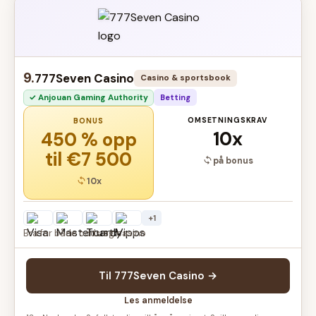
9.
777Seven Casino
Casino & sportsbook
✓ Anjouan Gaming Authority
Betting
OMSETNINGSKRAV
BONUS
10x
450 % opp
til €7 500
på bonus
10x
+1
Bra for både odds og casino
Til 777Seven Casino →
Les anmeldelse