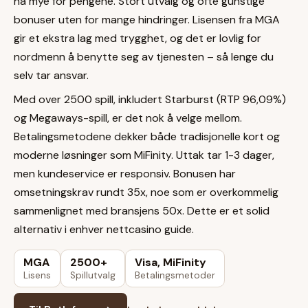
ha mye for pengene. Stort utvalg og ofte gunstige
bonuser uten for mange hindringer. Lisensen fra MGA
gir et ekstra lag med trygghet, og det er lovlig for
nordmenn å benytte seg av tjenesten – så lenge du
selv tar ansvar.
Med over 2500 spill, inkludert Starburst (RTP 96,09%)
og Megaways-spill, er det nok å velge mellom.
Betalingsmetodene dekker både tradisjonelle kort og
moderne løsninger som MiFinity. Uttak tar 1-3 dager,
men kundeservice er responsiv. Bonusen har
omsetningskrav rundt 35x, noe som er overkommelig
sammenlignet med bransjens 50x. Dette er et solid
alternativ i enhver nettcasino guide.
MGA
2500+
Visa, MiFinity
Lisens
Spillutvalg
Betalingsmetoder