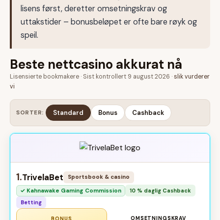
lisens først, deretter omsetningskrav og
uttakstider – bonusbeløpet er ofte bare røyk og
speil.
Beste nettcasino akkurat nå
Lisensierte bookmakere · Sist kontrollert 9 august 2026 ·
slik vurderer
vi
SORTER:
Standard
Bonus
Cashback
1.
TrivelaBet
Sportsbook & casino
✓ Kahnawake Gaming Commission
10 % daglig Cashback
Betting
OMSETNINGSKRAV
BONUS