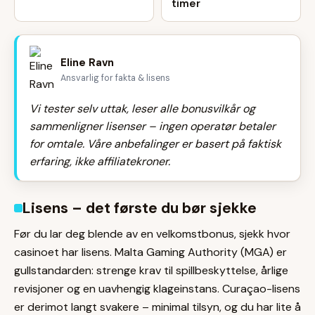
timer
Eline Ravn
Ansvarlig for fakta & lisens
Vi tester selv uttak, leser alle bonusvilkår og
sammenligner lisenser – ingen operatør betaler
for omtale. Våre anbefalinger er basert på faktisk
erfaring, ikke affiliatekroner.
Lisens – det første du bør sjekke
Før du lar deg blende av en velkomstbonus, sjekk hvor
casinoet har lisens. Malta Gaming Authority (MGA) er
gullstandarden: strenge krav til spillbeskyttelse, årlige
revisjoner og en uavhengig klageinstans. Curaçao-lisens
er derimot langt svakere – minimal tilsyn, og du har lite å