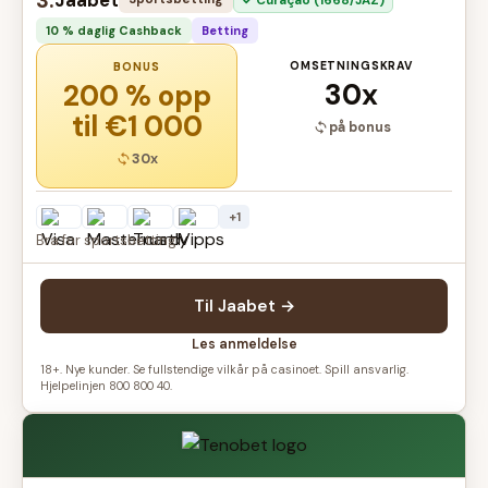
3.
Jaabet
✓ Curaçao (1668/JAZ)
10 % daglig Cashback
Betting
OMSETNINGSKRAV
BONUS
30x
200 % opp
til €1 000
på bonus
30x
+1
Bra for sportsbetting
Til Jaabet →
Les anmeldelse
18+. Nye kunder. Se fullstendige vilkår på casinoet. Spill ansvarlig.
Hjelpelinjen 800 800 40.