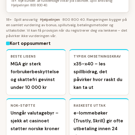
18+. Nye kunder. Se fullstendige vilkår på casinoet. Spill ansvarlig.
Hjelpelinjen 800 800 40.
18+ · Spill ansvarlig ·
Hjelpelinjen
· 800 800 40. Rangeringen bygger på
en samlet vurdering av bonus, spillutvalg, betalingsmetoder og
uttakstider. Vi kan få provisjon når du registrerer deg via lenkene – det
påvirker ikke vurderingen vår.
Kort oppsummert
BESTE LISENS
TYPISK OMSETNINGSKRAV
MGA gir sterk
x35–x40 – les
forbrukerbeskyttelse
spillbidrag, det
og skattefri gevinst
påvirker hvor raskt du
under 10 000 kr
kan ta ut
NOK-STØTTE
RASKESTE UTTAK
Unngår valutagebyr –
e-lommebøker
sjekk at casinoet
(Trustly, Skrill) gir ofte
støtter norske kroner
utbetaling innen 24