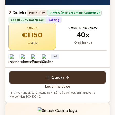
7.
Quickz
Pay N Play
✓ MGA (Malta Gaming Authority)
opptil 20 % Cashback
Betting
OMSETNINGSKRAV
BONUS
40x
€1 150
på bonus
40x
+1
Bra for rask start uten konto
Til Quickz →
Les anmeldelse
18+. Nye kunder. Se fullstendige vilkår på casinoet. Spill ansvarlig.
Hjelpelinjen 800 800 40.