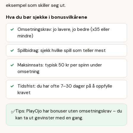
eksempel som skiller seg ut.
Hva du bør sjekke i bonusvilkårene
Omsetningskrav: jo lavere, jo bedre (x35 eller
mindre)
Spillbidrag: sjekk hvilke spill som teller mest
Maksinnsats: typisk 50 kr per spinn under
omsetning
Tidsfrist: du har ofte 7–30 dager på å oppfylle
kravet
✅
Tips: PlayOjo har bonuser uten omsetningskrav – du
kan ta ut gevinster med en gang.