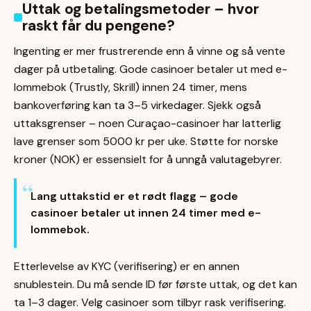
Uttak og betalingsmetoder – hvor
raskt får du pengene?
Ingenting er mer frustrerende enn å vinne og så vente
dager på utbetaling. Gode casinoer betaler ut med e-
lommebok (Trustly, Skrill) innen 24 timer, mens
bankoverføring kan ta 3–5 virkedager. Sjekk også
uttaksgrenser – noen Curaçao-casinoer har latterlig
lave grenser som 5000 kr per uke. Støtte for norske
kroner (NOK) er essensielt for å unngå valutagebyrer.
Lang uttakstid er et rødt flagg – gode
casinoer betaler ut innen 24 timer med e-
lommebok.
Etterlevelse av KYC (verifisering) er en annen
snublestein. Du må sende ID før første uttak, og det kan
ta 1–3 dager. Velg casinoer som tilbyr rask verifisering.