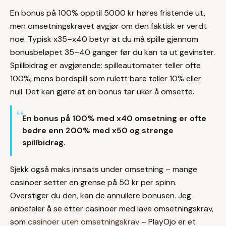
En bonus på 100% opptil 5000 kr høres fristende ut,
men omsetningskravet avgjør om den faktisk er verdt
noe. Typisk x35–x40 betyr at du må spille gjennom
bonusbeløpet 35–40 ganger før du kan ta ut gevinster.
Spillbidrag er avgjørende: spilleautomater teller ofte
100%, mens bordspill som rulett bare teller 10% eller
null. Det kan gjøre at en bonus tar uker å omsette.
En bonus på 100% med x40 omsetning er ofte
bedre enn 200% med x50 og strenge
spillbidrag.
Sjekk også maks innsats under omsetning – mange
casinoer setter en grense på 50 kr per spinn.
Overstiger du den, kan de annullere bonusen. Jeg
anbefaler å se etter casinoer med lave omsetningskrav,
som
casinoer uten omsetningskrav
– PlayOjo er et