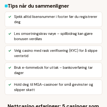
Tips når du sammenligner
Sjekk alltid lisensnummer i footer før du registrerer
deg
Les omsetningskrav nøye – spillbidrag kan gjøre
bonusen verdiløs
Velg casino med rask verifisering (KYC) for å slippe
ventetid
Bruk e-lommebok for uttak – bankoverføring tar
dager
Hold deg til MGA-casinoer for små gevinster og
slipper skatt
Nettcasino erfaringer: 5 casinoer som