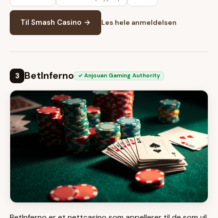
Til Smash Casino →
Les hele anmeldelsen
BetInferno
3
✓ Anjouan Gaming Authority
BetInferno er et nettcasino som appellerer til de som vil