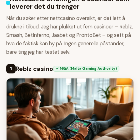
leverer det du trenger
Når du søker etter nettcasino oversikt, er det lett å
drukne i tilbud. Jeg har plukket ut fem casinoer – Reblz,
Smash, BetInferno, Jaabet og ProntoBet – og sett på
hva de faktisk kan by på. Ingen generelle påstander,
bare ting jeg har testet selv.
Reblz casino
1
✓ MGA (Malta Gaming Authority)