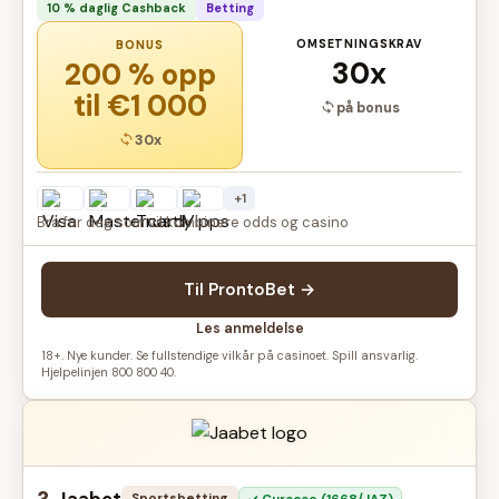
10 % daglig Cashback
Betting
OMSETNINGSKRAV
BONUS
30x
200 % opp
til €1 000
på bonus
30x
+1
Bra for deg som vil kombinere odds og casino
Til ProntoBet →
Les anmeldelse
18+. Nye kunder. Se fullstendige vilkår på casinoet. Spill ansvarlig.
Hjelpelinjen 800 800 40.
Sportsbetting