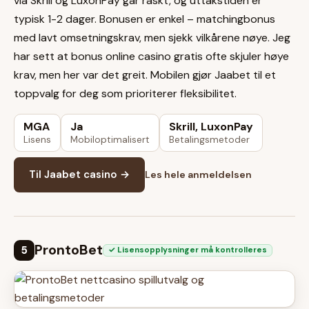
via Skrill og LuxonPay går raskt, og uttakstiden er
typisk 1-2 dager. Bonusen er enkel – matchingbonus
med lavt omsetningskrav, men sjekk vilkårene nøye. Jeg
har sett at bonus online casino gratis ofte skjuler høye
krav, men her var det greit. Mobilen gjør Jaabet til et
toppvalg for deg som prioriterer fleksibilitet.
MGA
Ja
Skrill, LuxonPay
Lisens
Mobiloptimalisert
Betalingsmetoder
Til Jaabet casino →
Les hele anmeldelsen
ProntoBet
5
✓ Lisensopplysninger må kontrolleres