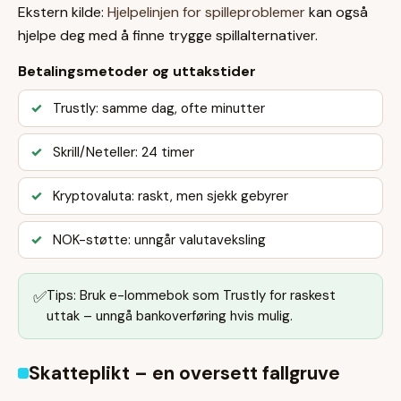
Ekstern kilde:
Hjelpelinjen for spilleproblemer
kan også
hjelpe deg med å finne trygge spillalternativer.
Betalingsmetoder og uttakstider
Trustly: samme dag, ofte minutter
Skrill/Neteller: 24 timer
Kryptovaluta: raskt, men sjekk gebyrer
NOK-støtte: unngår valutaveksling
✅
Tips: Bruk e-lommebok som Trustly for raskest
uttak – unngå bankoverføring hvis mulig.
Skatteplikt – en oversett fallgruve