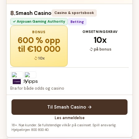
8.
Smash Casino
Casino & sportsbook
✓ Anjouan Gaming Authority
Betting
OMSETNINGSKRAV
BONUS
10x
600 % opp
til €10 000
på bonus
10x
Bra for både odds og casino
Til Smash Casino →
Les anmeldelse
18+. Nye kunder. Se fullstendige vilkår på casinoet. Spill ansvarlig.
Hjelpelinjen 800 800 40.