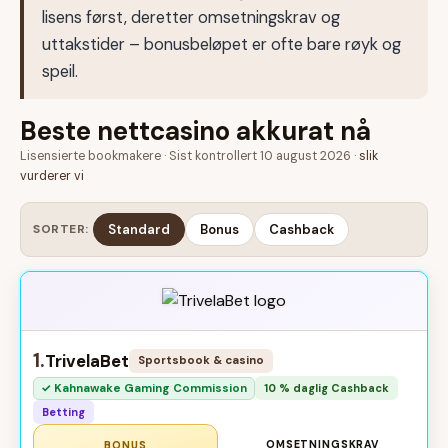
lisens først, deretter omsetningskrav og
uttakstider – bonusbeløpet er ofte bare røyk og
speil.
Beste nettcasino akkurat nå
Lisensierte bookmakere · Sist kontrollert 10 august 2026 ·
slik
vurderer vi
SORTER:
Standard
Bonus
Cashback
1.
TrivelaBet
Sportsbook & casino
✓ Kahnawake Gaming Commission
10 % daglig Cashback
Betting
OMSETNINGSKRAV
BONUS