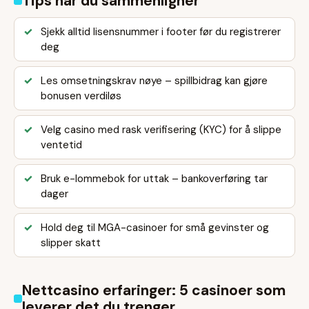
Tips når du sammenligner
Sjekk alltid lisensnummer i footer før du registrerer
deg
Les omsetningskrav nøye – spillbidrag kan gjøre
bonusen verdiløs
Velg casino med rask verifisering (KYC) for å slippe
ventetid
Bruk e-lommebok for uttak – bankoverføring tar
dager
Hold deg til MGA-casinoer for små gevinster og
slipper skatt
Nettcasino erfaringer: 5 casinoer som
leverer det du trenger