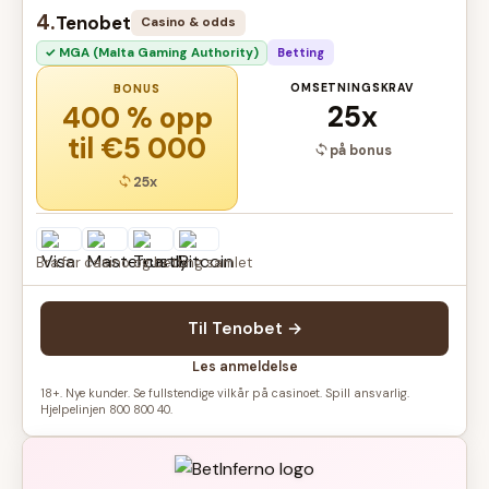
4.
Tenobet
Casino & odds
✓ MGA (Malta Gaming Authority)
Betting
OMSETNINGSKRAV
BONUS
25x
400 % opp
til €5 000
på bonus
25x
Bra for casino og betting samlet
Til Tenobet →
Les anmeldelse
18+. Nye kunder. Se fullstendige vilkår på casinoet. Spill ansvarlig.
Hjelpelinjen 800 800 40.