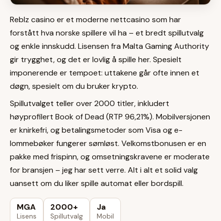
Reblz casino er et moderne nettcasino som har
forstått hva norske spillere vil ha – et bredt spillutvalg
og enkle innskudd. Lisensen fra Malta Gaming Authority
gir trygghet, og det er lovlig å spille her. Spesielt
imponerende er tempoet: uttakene går ofte innen et
døgn, spesielt om du bruker krypto.
Spillutvalget teller over 2000 titler, inkludert
høyprofilert Book of Dead (RTP 96,21%). Mobilversjonen
er knirkefri, og betalingsmetoder som Visa og e-
lommebøker fungerer sømløst. Velkomstbonusen er en
pakke med frispinn, og omsetningskravene er moderate
for bransjen – jeg har sett verre. Alt i alt et solid valg
uansett om du liker spille automat eller bordspill.
MGA
2000+
Ja
Lisens
Spillutvalg
Mobil