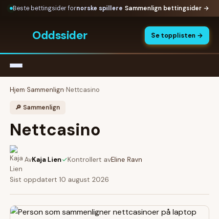
Beste bettingsider for
norske spillere
Sammenlign bettingsider →
Oddssider
Se topplisten →
Hjem
›
Sammenlign
›
Nettcasino
🔎 Sammenlign
Nettcasino
Av
Kaja Lien
✓
Kontrollert av
Eline Ravn
Sist oppdatert 10 august 2026