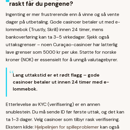
raskt får du pengene?
Ingenting er mer frustrerende enn å vinne og så vente
dager på utbetaling. Gode casinoer betaler ut med e-
lommebok (Trustly, Skrill) innen 24 timer, mens
bankoverføring kan ta 3–5 virkedager. Sjekk også
uttaksgrenser – noen Curaçao-casinoer har latterlig
lave grenser som 5000 kr per uke. Støtte for norske
kroner (NOK) er essensielt for å unngå valutagebyrer.
Lang uttakstid er et rødt flagg – gode
casinoer betaler ut innen 24 timer med e-
lommebok.
Etterlevelse av KYC (verifisering) er en annen
snublestein. Du må sende ID før første uttak, og det kan
ta 1–3 dager. Velg casinoer som tilbyr rask verifisering.
Ekstern kilde:
Hjelpelinjen for spilleproblemer
kan også