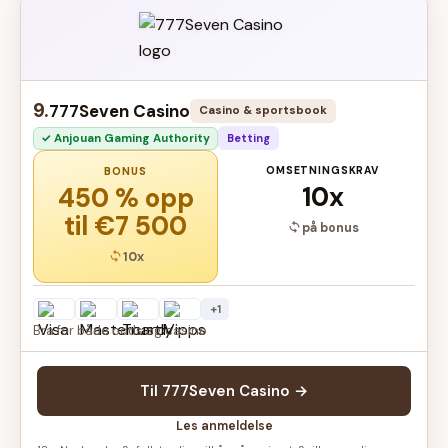
9.
777Seven Casino
Casino & sportsbook
✓ Anjouan Gaming Authority
Betting
OMSETNINGSKRAV
BONUS
10x
450 % opp
til €7 500
på bonus
10x
+1
Bra for både odds og casino
Til 777Seven Casino →
Les anmeldelse