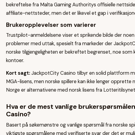
bekreftelse fra Malta Gaming Authoritys offisielle nettside.
affiliate-nettsteder, men det er likevel et gap i verifikasjon
Brukeropplevelser som varierer
Trustpilot-anmeldelsene viser et sprikende bilde der noen 
problemer med uttak, spesielt fra markeder der JackpotCit
norske tilgjengeligheten er bekreftet begrenset, noe som 
kontoer.
Kort sagt:
JackpotCity Casino tilbyr en solid plattform m
MGA-lisens, men norske spillere kan ikke lenger opprette ny
Norge er alternativene med norsk lisens fra Lotteritilsyne
Hva er de mest vanlige brukerspørsmåle
Casino?
Basert på søkemønstre og vanlige spørsmål fra norske spil
viktigste spørsmålene med verifiserte svar der det er muli