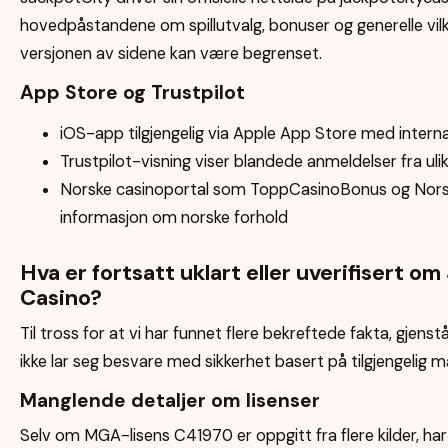
hovedpåstandene om spillutvalg, bonuser og generelle vil
versjonen av sidene kan være begrenset.
App Store og Trustpilot
iOS-app tilgjengelig via Apple App Store med internas
Trustpilot-visning viser blandede anmeldelser fra ul
Norske casinoportal som ToppCasinoBonus og Norsk
informasjon om norske forhold
Hva er fortsatt uklart eller uverifisert o
Casino?
Til tross for at vi har funnet flere bekreftede fakta, gjen
ikke lar seg besvare med sikkerhet basert på tilgjengelig ma
Manglende detaljer om lisenser
Selv om MGA-lisens C41970 er oppgitt fra flere kilder, har 