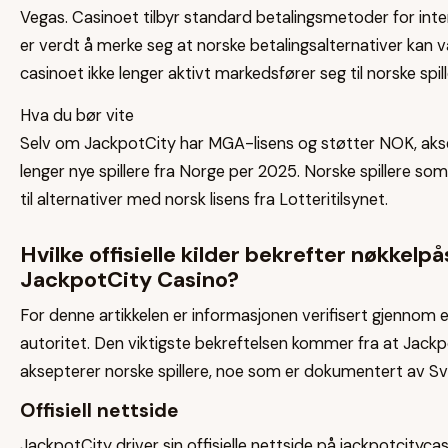
Vegas. Casinoet tilbyr standard betalingsmetoder for inter
er verdt å merke seg at norske betalingsalternativer kan 
casinoet ikke lenger aktivt markedsfører seg til norske spill
Hva du bør vite
Selv om JackpotCity har MGA-lisens og støtter NOK, aks
lenger nye spillere fra Norge per 2025. Norske spillere som
til alternativer med norsk lisens fra Lotteritilsynet.
Hvilke offisielle kilder bekrefter nøkkel
JackpotCity Casino?
For denne artikkelen er informasjonen verifisert gjennom e
autoritet. Den viktigste bekreftelsen kommer fra at Jackpo
aksepterer norske spillere, noe som er dokumentert av Svi
Offisiell nettside
JackpotCity driver sin offisielle nettside på jackpotcity