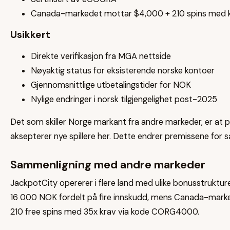
Canada-markedet mottar $4,000 + 210 spins me
Usikkert
Direkte verifikasjon fra MGA nettside
Nøyaktig status for eksisterende norske kontoer
Gjennomsnittlige utbetalingstider for NOK
Nylige endringer i norsk tilgjengelighet post-2025
Det som skiller Norge markant fra andre markeder, er at p
aksepterer nye spillere her. Dette endrer premissene for 
Sammenligning med andre markeder
JackpotCity opererer i flere land med ulike bonusstruktur
16 000 NOK fordelt på fire innskudd, mens Canada-mark
210 free spins med 35x krav via kode CORG4000.