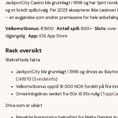
JackpotCity Casino ble grunnlagt i 1998 og har tjent nor
og et bredt spillutvalg. Per 2025 aksepterer ikke casinoet 
– en avgjørelse som endrer premissene for hele anbefalin
Velkomstbonus:
€1600 ·
Antall spill:
600+ ·
Slots:
over 
tilgjengelig ·
App:
iOS App Store
Rask oversikt
1
Bekreftede fakta
JackpotCity ble grunnlagt i 1998 og drives av Bayt
C41970 (
Svindel.info
)
Velkomstbonus opptil 16 000 NOK fordelt på fire in
Omsetningskrav senket fra 50x til 35x nylig (
ToppCa
2
Hva som er uklart
Nøyaktig lisensstatus bekreftet fra Malta Gaming Au