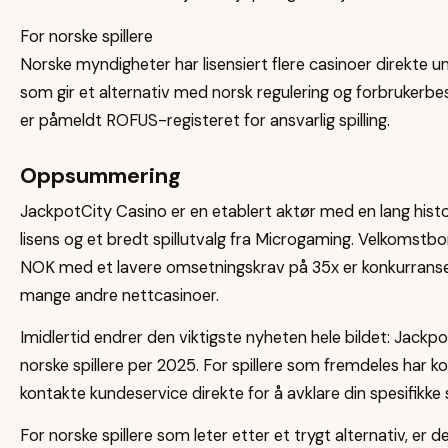
For norske spillere
Norske myndigheter har lisensiert flere casinoer direkte un
som gir et alternativ med norsk regulering og forbrukerbe
er påmeldt ROFUS-registeret for ansvarlig spilling.
Oppsummering
JackpotCity Casino er en etablert aktør med en lang histo
lisens og et bredt spillutvalg fra Microgaming. Velkomstb
NOK med et lavere omsetningskrav på 35x er konkurran
mange andre nettcasinoer.
Imidlertid endrer den viktigste nyheten hele bildet: Jackpo
norske spillere per 2025. For spillere som fremdeles har k
kontakte kundeservice direkte for å avklare din spesifikke 
For norske spillere som leter etter et trygt alternativ, er 