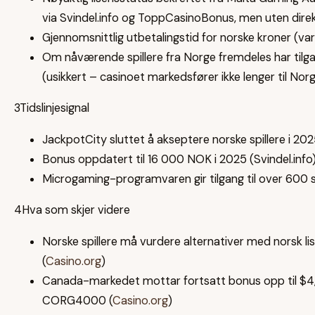
via Svindel.info og ToppCasinoBonus, men uten dire
Gjennomsnittlig utbetalingstid for norske kroner (var
Om nåværende spillere fra Norge fremdeles har tilga
(usikkert – casinoet markedsfører ikke lenger til Nor
3
Tidslinjesignal
JackpotCity sluttet å akseptere norske spillere i 202
Bonus oppdatert til 16 000 NOK i 2025 (Svindel.info
Microgaming-programvaren gir tilgang til over 600 sp
4
Hva som skjer videre
Norske spillere må vurdere alternativer med norsk lis
(
Casino.org
)
Canada-markedet mottar fortsatt bonus opp til $4
CORG4000 (
Casino.org
)