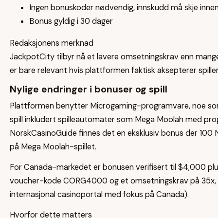
Ingen bonuskoder nødvendig, innskudd må skje innen 
Bonus gyldig i 30 dager
Redaksjonens merknad
JackpotCity tilbyr nå et lavere omsetningskrav enn mang
er bare relevant hvis plattformen faktisk aksepterer spillere
Nylige endringer i bonuser og spill
Plattformen benytter Microgaming-programvare, noe som g
spill inkludert spilleautomater som Mega Moolah med prog
NorskCasinoGuide finnes det en eksklusiv bonus der 100 
på Mega Moolah-spillet.
For Canada-markedet er bonusen verifisert til $4,000 plu
voucher-kode CORG4000 og et omsetningskrav på 35x, if
internasjonal casinoportal med fokus på Canada).
Hvorfor dette matters