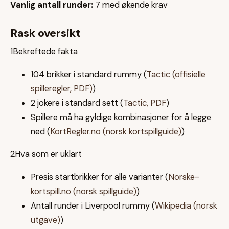
Vanlig antall runder:
7 med økende krav
Rask oversikt
1
Bekreftede fakta
104 brikker i standard rummy (
Tactic (offisielle
spilleregler, PDF)
)
2 jokere i standard sett (
Tactic, PDF
)
Spillere må ha gyldige kombinasjoner for å legge
ned (
KortRegler.no (norsk kortspillguide)
)
2
Hva som er uklart
Presis startbrikker for alle varianter (
Norske-
kortspill.no (norsk spillguide)
)
Antall runder i Liverpool rummy (
Wikipedia (norsk
utgave)
)