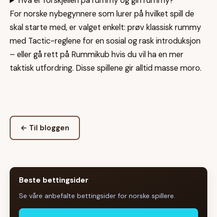
Hva er forskjellen på rummy og gin rummy?
For norske nybegynnere som lurer på hvilket spill de
skal starte med, er valget enkelt: prøv klassisk rummy
med Tactic-reglene for en sosial og rask introduksjon
– eller gå rett på Rummikub hvis du vil ha en mer
taktisk utfordring. Disse spillene gir alltid masse moro.
← Til bloggen
Beste bettingsider
Se våre anbefalte bettingsider for norske spillere.