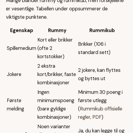
Mange blander rummy og rummikub, men forskjellene
er vesentlige. Tabellen under oppsummerer de
viktigste punktene.
Egenskap
Rummy
Rummikub
Kort eller brikker
Brikker (106 i
Spillemedium
(ofte 2
standard sett)
kortstokker)
2 ekstra
2 jokere, kan flyttes
Jokere
kort/brikker, faste
og byttes ut
kombinasjoner
Ingen
Minimum 30 poeng i
Første
minimumspoeng
første utlegg
melding
(bare gyldige
(
Rummikub offisielle
kombinasjoner)
regler, PDF
)
Noen varianter
Ja, du kan legge til og