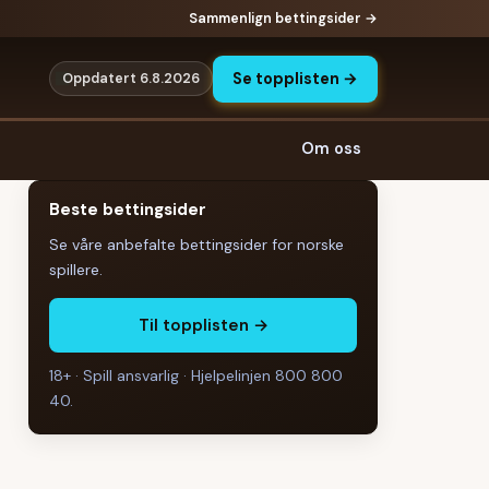
Sammenlign bettingsider →
Se topplisten →
Oppdatert 6.8.2026
Om oss
Beste bettingsider
Se våre anbefalte bettingsider for norske
spillere.
Til topplisten →
18+ · Spill ansvarlig · Hjelpelinjen 800 800
40.