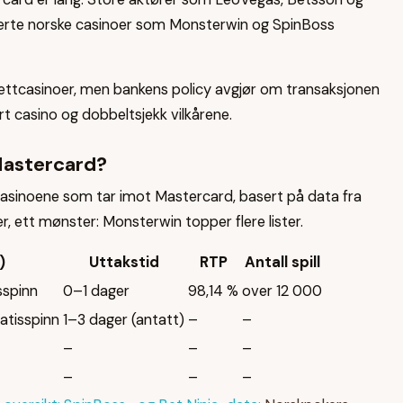
ialiserte norske casinoer som Monsterwin og SpinBoss
ettcasinoer, men bankens policy avgjør om transaksjonen
ert casino og dobbeltsjekk vilkårene.
Mastercard?
asinoene som tar imot Mastercard, basert på data fra
der, ett mønster: Monsterwin topper flere lister.
)
Uttakstid
RTP
Antall spill
sspinn
0–1 dager
98,14 %
over 12 000
atisspinn
1–3 dager (antatt)
–
–
–
–
–
–
–
–