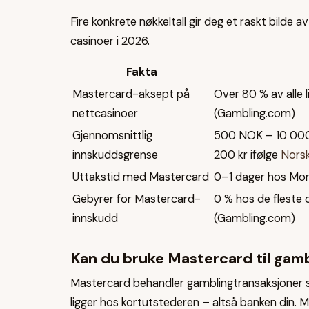
Fire konkrete nøkkeltall gir deg et raskt bild
casinoer i 2026.
Fakta
Mastercard-aksept på
Over 80 % av alle 
nettcasinoer
(Gambling.com)
Gjennomsnittlig
500 NOK – 10 000 
innskuddsgrense
200 kr ifølge
Nors
Uttakstid med Mastercard
0–1 dager hos Mon
Gebyrer for Mastercard-
0 % hos de fleste
innskudd
(Gambling.com)
Kan du bruke Mastercard til gam
Mastercard behandler gamblingtransaksjoner so
ligger hos kortutstederen – altså banken din.