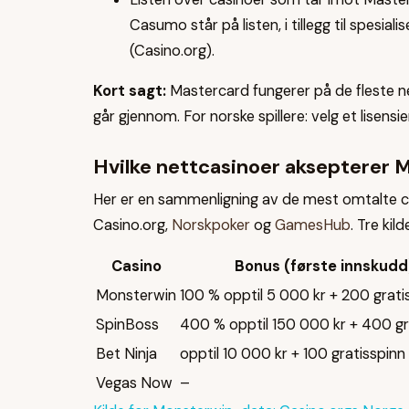
Casumo står på listen, i tillegg til spes
(Casino.org).
Kort sagt:
Mastercard fungerer på de fleste n
går gjennom. For norske spillere: velg et lisensi
Hvilke nettcasinoer aksepterer 
Her er en sammenligning av de mest omtalte c
Casino.org,
Norskpoker
og
GamesHub
. Tre kil
Casino
Bonus (første innskudd
Monsterwin
100 % opptil 5 000 kr + 200 grati
SpinBoss
400 % opptil 150 000 kr + 400 gr
Bet Ninja
opptil 10 000 kr + 100 gratisspinn
Vegas Now
–