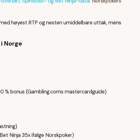
-oversikt; SpinBoss- og Bet Ninja-data:
Norskpokers
ut med høyest RTP og nesten umiddelbare uttak, mens
i Norge
200 % bonus (Gambling.coms mastercardguide)
astning)
et Ninja 35x ifølge Norskpoker)