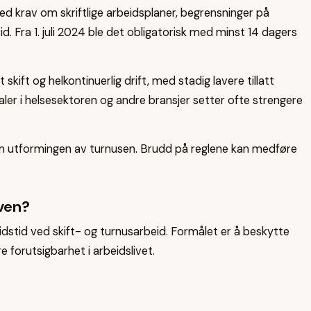
d krav om skriftlige arbeidsplaner, begrensninger på
tid. Fra 1. juli 2024 ble det obligatorisk med minst 14 dagers
 skift og helkontinuerlig drift, med stadig lavere tillatt
taler i helsesektoren og andre bransjer setter ofte strengere
 om utformingen av turnusen. Brudd på reglene kan medføre
oven?
rbeidstid ved skift- og turnusarbeid. Formålet er å beskytte
e forutsigbarhet i arbeidslivet.