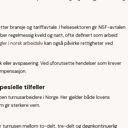
tter bransje og tariffavtale. I helsesektoren gir NSF-avtalen
ber regelmessig kveld og natt, ofte definert som arbeid
ler i norsk arbeidsliv
kan også påvirke rettigheter ved
nk eller avspasering. Ved uforutsette hendelser som krever
 kompensasjon.
sielle tilfeller
en turnusarbeidere i Norge. Her gjelder både lovens
m gir sterkere vern.
er turnusen mellom to-delt, tre-delt og døgnkontinuerlig