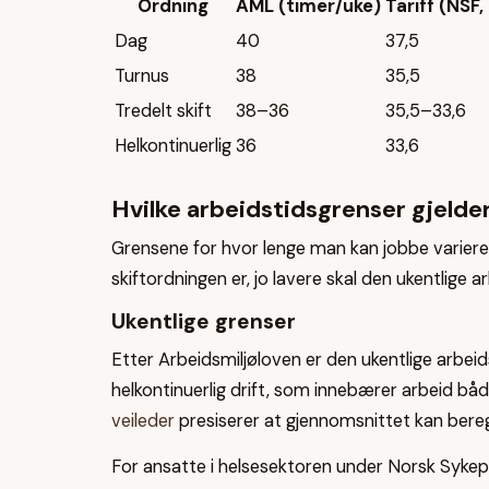
Ordning
AML (timer/uke)
Tariff (NSF
Dag
40
37,5
Turnus
38
35,5
Tredelt skift
38–36
35,5–33,6
Helkontinuerlig
36
33,6
Hvilke arbeidstidsgrenser gjelder
Grensene for hvor lenge man kan jobbe varierer
skiftordningen er, jo lavere skal den ukentlige 
Ukentlige grenser
Etter Arbeidsmiljøloven er den ukentlige arbeid
helkontinuerlig drift, som innebærer arbeid båd
veileder
presiserer at gjennomsnittet kan beregn
For ansatte i helsesektoren under Norsk Sykepl