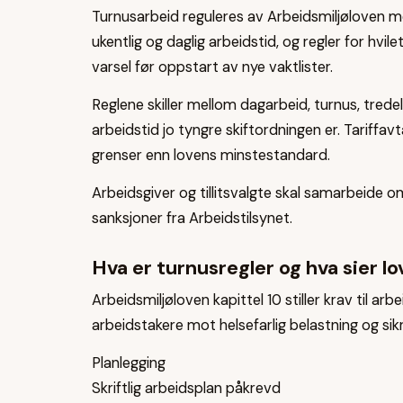
Turnusarbeid reguleres av Arbeidsmiljøloven me
ukentlig og daglig arbeidstid, og regler for hvile
varsel før oppstart av nye vaktlister.
Reglene skiller mellom dagarbeid, turnus, tredelt
arbeidstid jo tyngre skiftordningen er. Tariffav
grenser enn lovens minstestandard.
Arbeidsgiver og tillitsvalgte skal samarbeide
sanksjoner fra Arbeidstilsynet.
Hva er turnusregler og hva sier l
Arbeidsmiljøloven kapittel 10 stiller krav til a
arbeidstakere mot helsefarlig belastning og sikr
Planlegging
Skriftlig arbeidsplan påkrevd