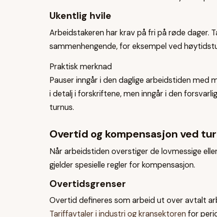
Ukentlig hvile
Arbeidstakeren har krav på fri på røde dager. Tar
sammenhengende, for eksempel ved høytidstu
Praktisk merknad
Pauser inngår i den daglige arbeidstiden med mi
i detalj i forskriftene, men inngår i den forsva
turnus.
Overtid og kompensasjon ved tu
Når arbeidstiden overstiger de lovmessige elle
gjelder spesielle regler for kompensasjon.
Overtidsgrenser
Overtid defineres som arbeid ut over avtalt ar
Tariffavtaler i industri og kransektoren
for peri