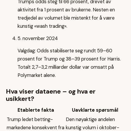
Trumps odds steg til 66 prosent, drevet av
aktivitet fra 1 prosent av brukerne. Nesten en
tredjedel av volumet ble mistenkt for å være
kunstig «wash trading».
5. november 2024
Valgdag: Odds stabiliserte seg rundt 59–60
prosent for Trump og 38–39 prosent for Harris.
Totalt 2,7–3,2 milliarder dollar var omsatt på
Polymarket alene.
Hva viser dataene – og hva er
usikkert?
Etablerte fakta
Uavklarte spørsmål
Trump ledet betting-
Den nøyaktige andelen
markedene konsekvent fra
kunstig volum i oktober-