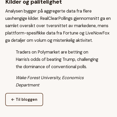
Kilder og pålitelighet
Analysen bygger på aggregerte data fra flere
uavhengige kilder. RealClearPollings gjennomsnitt ga en
samlet oversikt over tversnittet av markedene, mens
plattform-spesifikke data fra Fortune og LiveNowFox
ga detaljer om volum og mistenkelig aktivitet.
Traders on Polymarket are betting on
Harris’s odds of beating Trump, challenging
the dominance of conventional polls.
Wake Forest University, Economics
Department
← Til bloggen