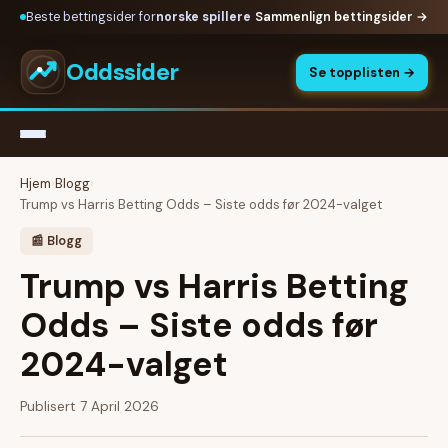
Beste bettingsider for
norske spillere
Sammenlign bettingsider →
Oddssider
Se topplisten →
Hjem
›
Blogg
›
Trump vs Harris Betting Odds – Siste odds før 2024-valget
📰 Blogg
Trump vs Harris Betting
Odds – Siste odds før
2024-valget
Publisert 7 April 2026