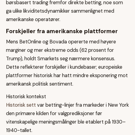
børsbasert trading fremfor direkte betting, noe som
ga ulike likviditetsdynamikker sammenlignet med
amerikanske operatører.
Forskjeller fra amerikanske plattformer
Mens BetOnline og Bovada opererte med høyere
marginer og mer ekstreme odds (62 prosent for
Trump), holdt Smarkets seg nærmere konsensus.
Dette reflekterer forskjeller i kundebaser; europeiske
plattformer historisk har hatt mindre eksponering mot
amerikansk politisk sentiment.
Historisk kontekst
Historisk sett
var betting-linjer fra markeder i New York
den primære kilden for valgprediksjoner før
vitenskapelige meningsmålinger ble etablert på 1930–
1940-tallet.