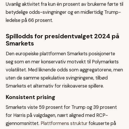
Uvanlig aktivitet fra kun én prosent av brukerne førte til
betydelige odds-svingninger og en midlertidig Trump-
ledelse på 66 prosent.
Spillodds for presidentvalget 2024 på
Smarkets
Den europeiske plattformen Smarkets posisjonerte
seg som en mer konservativ motvekt til Polymarkets
volatilitet. Med liknende odds som aggregatorene, men
uten de samme spekulative svingningene, tilbød
Smarkets et alternativ for risikoaverse spillere.
Konsistent prising
Smarkets viste 59 prosent for Trump og 39 prosent
for Harris på valgdagen, nært aligned med RCP-
gjennomsnittet.
Plattformens struktur
fokuserte på