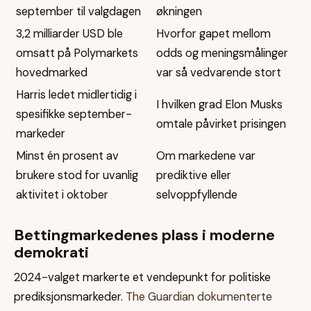
september til valgdagen
økningen
3,2 milliarder USD ble
Hvorfor gapet mellom
omsatt på Polymarkets
odds og meningsmålinger
hovedmarked
var så vedvarende stort
Harris ledet midlertidig i
I hvilken grad Elon Musks
spesifikke september-
omtale påvirket prisingen
markeder
Minst én prosent av
Om markedene var
brukere stod for uvanlig
prediktive eller
aktivitet i oktober
selvoppfyllende
Bettingmarkedenes plass i moderne
demokrati
2024-valget markerte et vendepunkt for politiske
prediksjonsmarkeder.
The Guardian dokumenterte