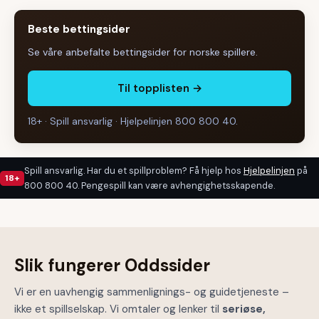
Beste bettingsider
Se våre anbefalte bettingsider for norske spillere.
Til topplisten →
18+ · Spill ansvarlig · Hjelpelinjen 800 800 40.
Spill ansvarlig. Har du et spillproblem? Få hjelp hos
Hjelpelinjen
på
18+
800 800 40. Pengespill kan være avhengighetsskapende.
Slik fungerer Oddssider
Vi er en uavhengig sammenlignings- og guidetjeneste –
ikke et spillselskap. Vi omtaler og lenker til
seriøse,