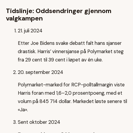
Tidslinje: Oddsendringer gjennom
valgkampen
21. juli 2024
Etter Joe Bidens svake debatt falt hans sjanser
drastisk. Harris’ vinnersjanse på Polymarket steg
fra 29 cent til 39 cent i løpet av én uke.
20. september 2024
Polymarket-marked for RCP-polltallmargin viste
Harris foran med 1,6–2,0 prosentpoeng, med et
volum på 845 714 dollar. Markedet løste senere til
«Ja».
Sent oktober 2024