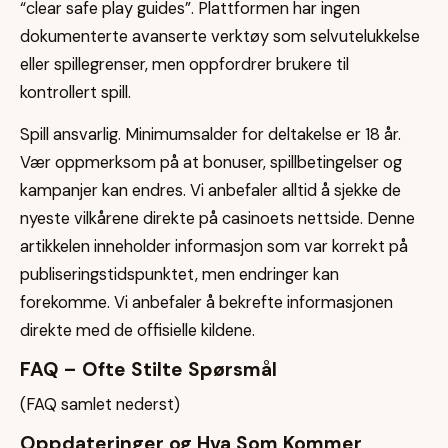
“clear safe play guides”. Plattformen har ingen
dokumenterte avanserte verktøy som selvutelukkelse
eller spillegrenser, men oppfordrer brukere til
kontrollert spill.
Spill ansvarlig. Minimumsalder for deltakelse er 18 år.
Vær oppmerksom på at bonuser, spillbetingelser og
kampanjer kan endres. Vi anbefaler alltid å sjekke de
nyeste vilkårene direkte på casinoets nettside. Denne
artikkelen inneholder informasjon som var korrekt på
publiseringstidspunktet, men endringer kan
forekomme. Vi anbefaler å bekrefte informasjonen
direkte med de offisielle kildene.
FAQ – Ofte Stilte Spørsmål
(FAQ samlet nederst)
Oppdateringer og Hva Som Kommer