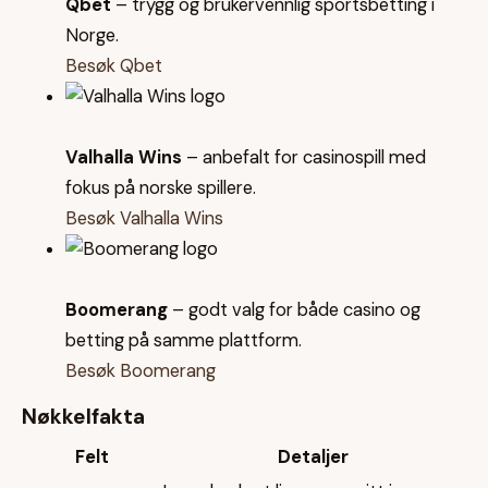
Qbet
– trygg og brukervennlig sportsbetting i
Norge.
Besøk Qbet
Valhalla Wins
– anbefalt for casinospill med
fokus på norske spillere.
Besøk Valhalla Wins
Boomerang
– godt valg for både casino og
betting på samme plattform.
Besøk Boomerang
Nøkkelfakta
Felt
Detaljer