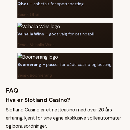
Qbet
– anbefalt for sportsbetting.
Besøk Qbet
Valhalla Wins
– godt valg for casinospill.
Besøk Valhalla Wins
Boomerang
– passer for både casino og betting.
Besøk Boomerang
FAQ
Hva er Slotland Casino?
Slotland Casino er et nettcasino med over 20 års
erfaring, kjent for sine egne eksklusive spilleautomater
og bonusordninger.