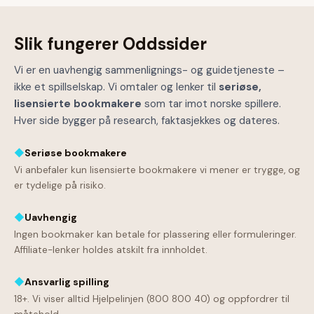
Slik fungerer Oddssider
Vi er en uavhengig sammenlignings- og guidetjeneste –
ikke et spillselskap. Vi omtaler og lenker til
seriøse,
lisensierte bookmakere
som tar imot norske spillere.
Hver side bygger på research, faktasjekkes og dateres.
◆
Seriøse bookmakere
Vi anbefaler kun lisensierte bookmakere vi mener er trygge, og
er tydelige på risiko.
◆
Uavhengig
Ingen bookmaker kan betale for plassering eller formuleringer.
Affiliate-lenker holdes atskilt fra innholdet.
◆
Ansvarlig spilling
18+. Vi viser alltid Hjelpelinjen (800 800 40) og oppfordrer til