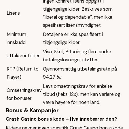
Ingen konkret lisens oppgitt i
tilgjengelige kilder. Beskrives som
Lisens
“liberal og dependable”, men ikke
spesifisert lisensmyndighet.
Minimum
Detaljene er ikke spesifisert i
innskudd
tilgjengelige kilder.
Visa, Skrill, Bitcoin og flere andre
Uttaksmetoder
betalingsløsninger støttes.
RTP (Return to
Gjennomsnittlig utbetalingsrate på
Player)
94,27 %.
Lavt omsetningskrav for enkelte
Omsetningskrav
tilbud (f.eks. 12x), men kan variere og
for bonuser
være høyere for noen land.
Bonus & Kampanjer
Crash Casino bonus kode – Hva innebærer den?
Kildene nevner ingen spesifikk Crash Casino bonuskode