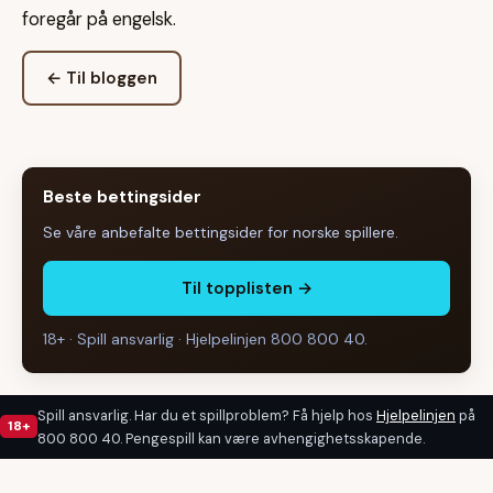
foregår på engelsk.
← Til bloggen
Beste bettingsider
Se våre anbefalte bettingsider for norske spillere.
Til topplisten →
18+ · Spill ansvarlig · Hjelpelinjen 800 800 40.
Spill ansvarlig. Har du et spillproblem? Få hjelp hos
Hjelpelinjen
på
18+
800 800 40. Pengespill kan være avhengighetsskapende.