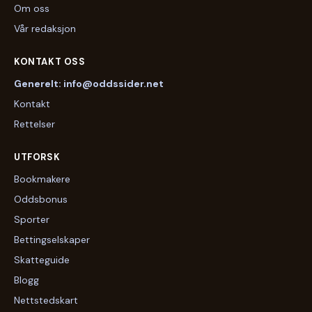
Om oss
Vår redaksjon
KONTAKT OSS
Generelt: info@oddssider.net
Kontakt
Rettelser
UTFORSK
Bookmakere
Oddsbonus
Sporter
Bettingselskaper
Skatteguide
Blogg
Nettstedskart