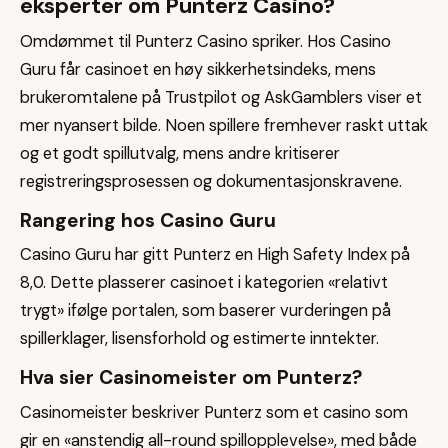
eksperter om Punterz Casino?
Omdømmet til Punterz Casino spriker. Hos Casino
Guru får casinoet en høy sikkerhetsindeks, mens
brukeromtalene på Trustpilot og AskGamblers viser et
mer nyansert bilde. Noen spillere fremhever raskt uttak
og et godt spillutvalg, mens andre kritiserer
registreringsprosessen og dokumentasjonskravene.
Rangering hos Casino Guru
Casino Guru har gitt Punterz en High Safety Index på
8,0. Dette plasserer casinoet i kategorien «relativt
trygt» ifølge portalen, som baserer vurderingen på
spillerklager, lisensforhold og estimerte inntekter.
Hva sier Casinomeister om Punterz?
Casinomeister beskriver Punterz som et casino som
gir en «anstendig all-round spillopplevelse», med både