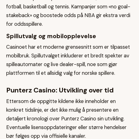
fotball, basketball og tennis. Kampanjer som «no goal-
stakeback» og boostede odds på NBA gir ekstra verdi
for oddsspillere.
Spillutvalg og mobilopplevelse
Casinoet har et moderne grensesnitt som er tilpasset
mobilbruk. Spillutvalget inkluderer et bredt spekter av
spilleautomater og live dealer-spill, noe som gjør
plattformen til et allsidig valg for norske spillere.
Punterz Casino: Utvikling over tid
Ettersom de oppgitte kildene ikke inneholder en
konkret tidslinje, er det ikke mulig å presentere en
detaljert kronologi over Punterz Casino sin utvikling.
Eventuelle lisensoppdateringer eller større hendelser
bør følges opp via offisielle kanaler.