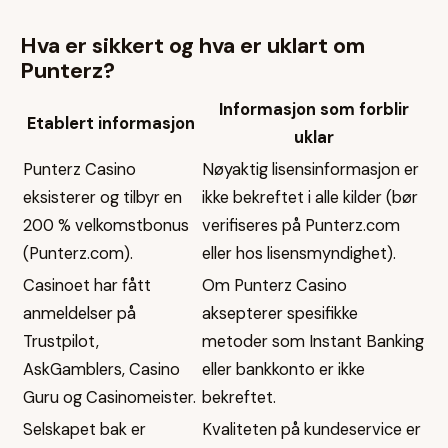
Hva er sikkert og hva er uklart om
Punterz?
Informasjon som forblir
Etablert informasjon
uklar
Punterz Casino
Nøyaktig lisensinformasjon er
eksisterer og tilbyr en
ikke bekreftet i alle kilder (bør
200 % velkomstbonus
verifiseres på Punterz.com
(Punterz.com).
eller hos lisensmyndighet).
Casinoet har fått
Om Punterz Casino
anmeldelser på
aksepterer spesifikke
Trustpilot,
metoder som Instant Banking
AskGamblers, Casino
eller bankkonto er ikke
Guru og Casinomeister.
bekreftet.
Selskapet bak er
Kvaliteten på kundeservice er