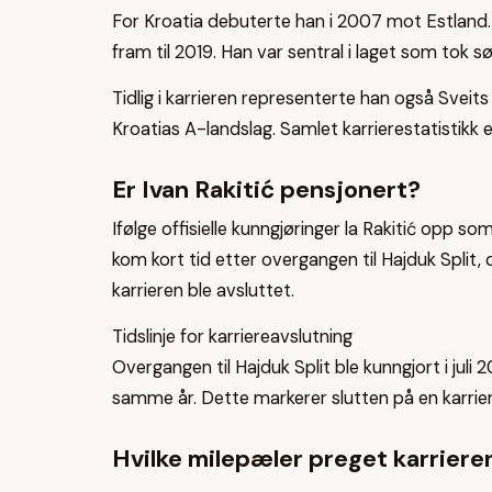
For Kroatia debuterte han i 2007 mot Estland. 
fram til 2019. Han var sentral i laget som tok sø
Tidlig i karrieren representerte han også Sveit
Kroatias A-landslag. Samlet karrierestatistikk e
Er Ivan Rakitić pensjonert?
Ifølge offisielle kunngjøringer la Rakitić opp so
kom kort tid etter overgangen til Hajduk Split, 
karrieren ble avsluttet.
Tidslinje for karriereavslutning
Overgangen til Hajduk Split ble kunngjort i juli
samme år. Dette markerer slutten på en karrie
Hvilke milepæler preget karriere