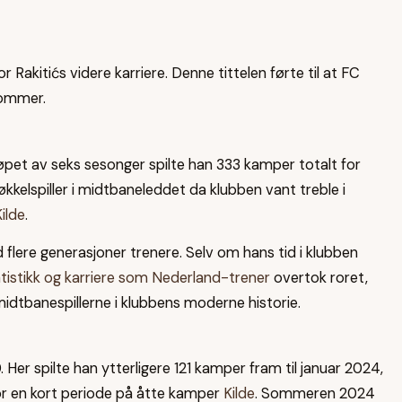
Rakitićs videre karriere. Denne tittelen førte til at FC
sommer.
øpet av seks sesonger spilte han 333 kamper totalt for
økkelspiller i midtbaneleddet da klubben vant treble i
ilde
.
flere generasjoner trenere. Selv om hans tid i klubben
istikk og karriere som Nederland-trener
overtok roret,
idtbanespillerne i klubbens moderne historie.
. Her spilte han ytterligere 121 kamper fram til januar 2024,
for en kort periode på åtte kamper
Kilde
. Sommeren 2024