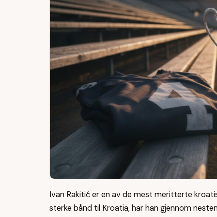
Ivan Rakitić er en av de mest meritterte kroati
sterke bånd til Kroatia, har han gjennom neste