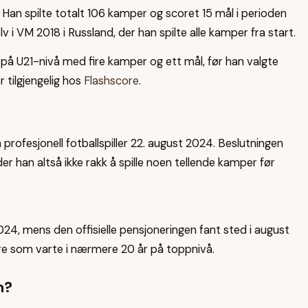
Han spilte totalt 106 kamper og scoret 15 mål i perioden
lv i VM 2018 i Russland, der han spilte alle kamper fra start.
s på U21-nivå med fire kamper og ett mål, før han valgte
r tilgjengelig hos
Flashscore
.
m profesjonell fotballspiller 22. august 2024. Beslutningen
der han altså ikke rakk å spille noen tellende kamper før
 2024, mens den offisielle pensjoneringen fant sted i august
re som varte i nærmere 20 år på toppnivå.
n?