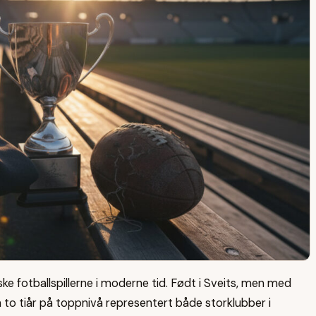
ske fotballspillerne i moderne tid. Født i Sveits, men med
n to tiår på toppnivå representert både storklubber i