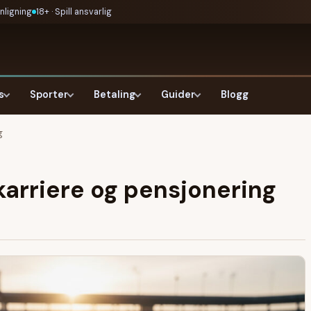
ligning
18+ · Spill ansvarlig
s
Sporter
Betaling
Guider
Blogg
g
 karriere og pensjonering