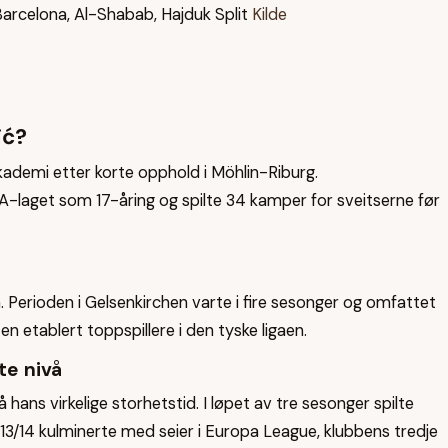
 Barcelona, Al-Shabab, Hajduk Split
Kilde
ić?
kademi etter korte opphold i Möhlin-Riburg.
-laget som 17-åring og spilte 34 kamper for sveitserne før
. Perioden i Gelsenkirchen varte i fire sesonger og omfattet
 en etablert toppspillere i den tyske ligaen.
te nivå
 hans virkelige storhetstid. I løpet av tre sesonger spilte
3/14 kulminerte med seier i Europa League, klubbens tredje