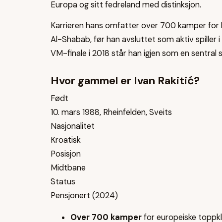
Europa og sitt fedreland med distinksjon.
Karrieren hans omfatter over 700 kamper for k
Al-Shabab, før han avsluttet som aktiv spiller 
VM-finale i 2018 står han igjen som en sentral sk
Hvor gammel er Ivan Rakitić?
Født
10. mars 1988, Rheinfelden, Sveits
Nasjonalitet
Kroatisk
Posisjon
Midtbane
Status
Pensjonert (2024)
Over 700 kamper
for europeiske toppk