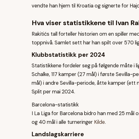
vendte han hjem til Kroatia og signerte for Hajd
Hva viser statistikkene til Ivan Ra
Rakitićs tall forteller historien om en spiller 
toppnivå. Samlet sett har han spilt over 570 
Klubbstatistikk per 2024
Statistikkene fordeler seg på følgende måte i l
Schalke, 117 kamper (27 mål) i første Sevilla-p
mål) i andre Sevilla-periode, åtte kamper (ett 
Split per mai 2024.
Barcelona-statistikk
I La Liga for Barcelona bidro han med 25 mål o
og 40 mål i alle turneringer
Kilde
.
Landslagskarriere