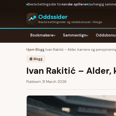
Beste bettingsider for
norske spillere
Uavhengig sammen
Oddssider
Beste bettingsider og oddsbonuser i Norge
Bookmakere
Sammenlign
Oddsbonu
Hjem
›
Blogg
›
Ivan Rakitić – Alder, karriere og pensjonerin
📰 Blogg
Ivan Rakitić – Alder,
Publisert 31 March 2026