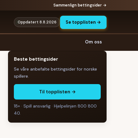
Sammenlign bettingsider →
Se topplisten →
Oppdatert 8.8.2026
Om oss
Beste bettingsider
Se våre anbefalte bettingsider for norske
spillere.
Til topplisten →
18+ · Spill ansvarlig · Hjelpelinjen 800 800
40.