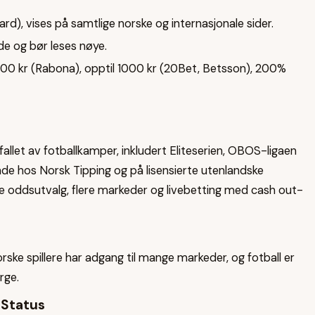
d), vises på samtlige norske og internasjonale sider.
side og bør leses nøye.
00 kr (Rabona), opptil 1000 kr (20Bet, Betsson), 200%
allet av fotballkamper, inkludert Eliteserien, OBOS-ligaen
åde hos Norsk Tipping og på lisensierte utenlandske
rre oddsutvalg, flere markeder og livebetting med cash out-
ske spillere har adgang til mange markeder, og fotball er
rge.
 Status