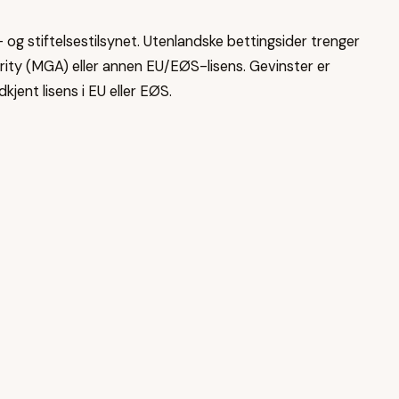
- og stiftelsestilsynet. Utenlandske bettingsider trenger
rity (MGA) eller annen EU/EØS-lisens. Gevinster er
dkjent lisens i EU eller EØS.