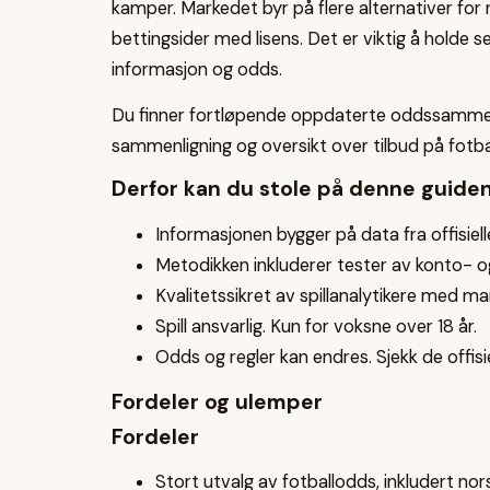
kamper. Markedet byr på flere alternativer for 
bettingsider med lisens. Det er viktig å holde s
informasjon og odds.
Du finner fortløpende oppdaterte oddssamme
sammenligning og oversikt over tilbud på fotba
Derfor kan du stole på denne guide
Informasjonen bygger på data fra offisielle
Metodikken inkluderer tester av konto- 
Kvalitetssikret av spillanalytikere med man
Spill ansvarlig. Kun for voksne over 18 år.
Odds og regler kan endres. Sjekk de offisi
Fordeler og ulemper
Fordeler
Stort utvalg av fotballodds, inkludert norsk