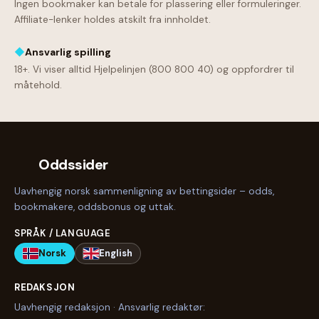
Ingen bookmaker kan betale for plassering eller formuleringer.
Affiliate-lenker holdes atskilt fra innholdet.
◆
Ansvarlig spilling
18+. Vi viser alltid Hjelpelinjen (800 800 40) og oppfordrer til
måtehold.
Oddssider
Uavhengig norsk sammenligning av bettingsider – odds,
bookmakere, oddsbonus og uttak.
SPRÅK / LANGUAGE
Norsk
English
REDAKSJON
Uavhengig redaksjon · Ansvarlig redaktør: