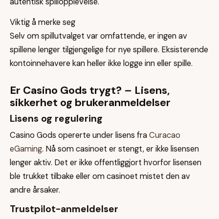
autentisk spillopplevelse.
Viktig å merke seg
Selv om spillutvalget var omfattende, er ingen av
spillene lenger tilgjengelige for nye spillere. Eksisterende
kontoinnehavere kan heller ikke logge inn eller spille.
Er Casino Gods trygt? – Lisens,
sikkerhet og brukeranmeldelser
Lisens og regulering
Casino Gods opererte under lisens fra
Curacao
eGaming
. Nå som casinoet er stengt, er ikke lisensen
lenger aktiv. Det er ikke offentliggjort hvorfor lisensen
ble trukket tilbake eller om casinoet mistet den av
andre årsaker.
Trustpilot-anmeldelser