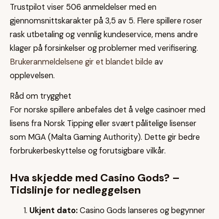
Trustpilot viser 506 anmeldelser med en
gjennomsnittskarakter på 3,5 av 5. Flere spillere roser
rask utbetaling og vennlig kundeservice, mens andre
klager på forsinkelser og problemer med verifisering.
Brukeranmeldelsene gir et blandet bilde
av
opplevelsen.
Råd om trygghet
For norske spillere anbefales det å velge casinoer med
lisens fra Norsk Tipping eller svært pålitelige lisenser
som MGA (Malta Gaming Authority). Dette gir bedre
forbrukerbeskyttelse og forutsigbare vilkår.
Hva skjedde med Casino Gods? –
Tidslinje for nedleggelsen
Ukjent dato:
Casino Gods lanseres og begynner