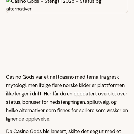
Casino Gods var et nettcasino med tema fra gresk
mytologi, men ifølge flere norske kilder er plattformen
ikke lenger i drift. Her får du en oppdatert oversikt over
status, bonuser før nedstengningen, spillutvalg, og
hvilke alternativer som finnes for spillere som ønsker en
lignende opplevelse.
Da Casino Gods ble lansert, skilte det seg ut med et