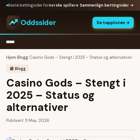
Beste bettingsider for
norske spillere
Sammenlign bettingsider →
Oddssider
Se topplisten →
Hjem
›
Blogg
›
Casino Gods – Stengt i 2025 – Status og alternativer
📰 Blogg
Casino Gods – Stengt i
2025 – Status og
alternativer
Publisert 11 May 2026