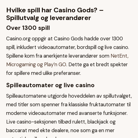
Hvilke spill har Casino Gods? –
Spillutvalg og leverandører
Over 1300 spill
Casino.org oppgir at Casino Gods hadde over 1300
spill, inkludert videoautomater, bordspill og live casino.
Spillene kom fra anerkjente leverandører som
NetEnt,
Microgaming og Play’n GO
. Dette ga et bredt spekter
for spillere med ulike preferanser.
Spilleautomater og live casino
Spilleautomatene utgjorde hoveddelen av spillutvalget,
med titler som spenner fra klassiske fruktautomater til
moderne videoautomater med avanserte funksjoner.
Live casino-seksjonen tilbød rulett, blackjack og
baccarat med ekte dealere, noe som ga en mer