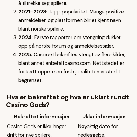
å tiltrekke seg spillere.
2021–2023:
Topp popularitet. Mange positive
anmeldelser, og plattformen blir et kjent navn
blant norske spillere.
2024:
Første rapporter om stengning dukker
opp på norske forum og anmeldelsessider.
2025:
Casinoet bekreftes stengt av flere kilder,
blant annet anbefaltcasino.com. Nettstedet er
fortsatt oppe, men funksjonaliteten er sterkt
begrenset.
Hva er bekreftet og hva er uklart rundt
Casino Gods?
Bekreftet informasjon
Uklar informasjon
Casino Gods er ikke lenger i
Nøyaktig dato for
drift for nye spillere.
nedleggelse.