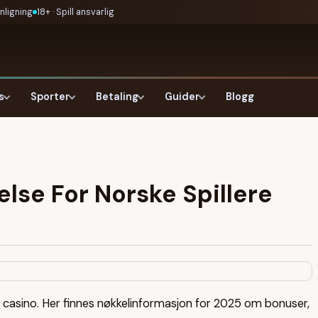
ligning
18+ · Spill ansvarlig
s
Sporter
Betaling
Guider
Blogg
e
lse For Norske Spillere
live casino. Her finnes nøkkelinformasjon for 2025 om bonuser,