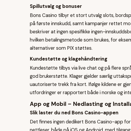
Spillutvalg og bonuser
Bons Casino tilbyr et stort utvalg slots, bord
på første innskudd, samt kampanjer rettet mot
beskriver at ingen spesifikke ingen-innskuddsb
hvilken betalingsmetode som brukes, for eksempe
alternativer som PIX støttes.
Kundestøtte og klagehåndtering
Kundestøtte tilbys via live chat og på flere spr
god brukerstøtte. Klager gjelder særlig uttakspr
uautoriserte trekk fra kort. Ifølge kildene er gj
utfordringer er rapportert både i norske og int
App og Mobil – Nedlasting og Install
Slik laster du ned Bons Casino-appen
Det finnes ingen dedikert Bons Casino-app for 
nettleser, både på iOS og Android, med tilgang ti