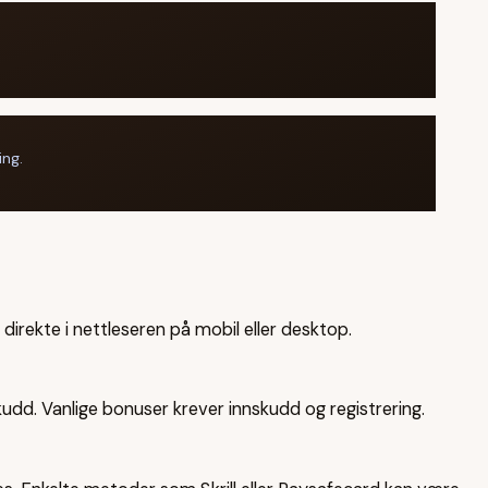
ing.
irekte i nettleseren på mobil eller desktop.
udd. Vanlige bonuser krever innskudd og registrering.