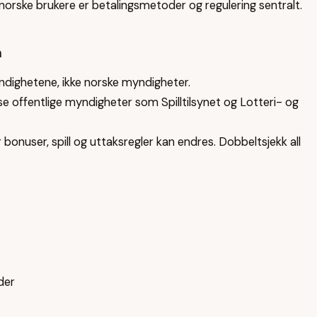
r norske brukere er betalingsmetoder og regulering sentralt.
n
ndighetene, ikke norske myndigheter.
, se offentlige myndigheter som Spilltilsynet og Lotteri- og
or bonuser, spill og uttaksregler kan endres. Dobbeltsjekk all
der