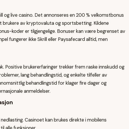
spill og live casino. Det annonseres en 200 % velkomstbonus
 brukere av kryptovaluta og sportsbetting. Kildene
onus-koder er tilgjengelige. Bonuser kan være begrenset av
l fungerer ikke Skrill eller Paysafecard alltid, men
åk. Positive brukererfaringer trekker frem raske innskudd og
oblemer, lang behandlingstid, og enkelte tilfeller av
ennomsnittlig behandlingstid for klager fire dager og
ernasjonale anmeldelser.
asjon
nedlasting. Casinoet kan brukes direkte i mobilens
l alle funksjoner.