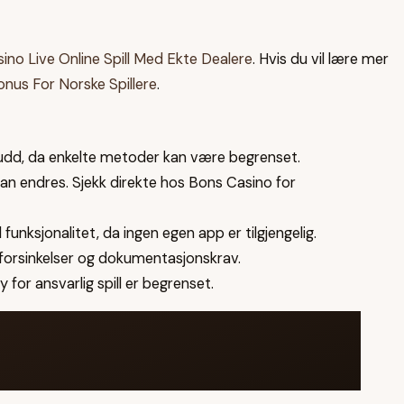
ino Live Online Spill Med Ekte Dealere
. Hvis du vil lære mer
nus For Norske Spillere
.
udd, da enkelte metoder kan være begrenset.
an endres. Sjekk direkte hos Bons Casino for
 funksjonalitet, da ingen egen app er tilgjengelig.
orsinkelser og dokumentasjonskrav.
 for ansvarlig spill er begrenset.