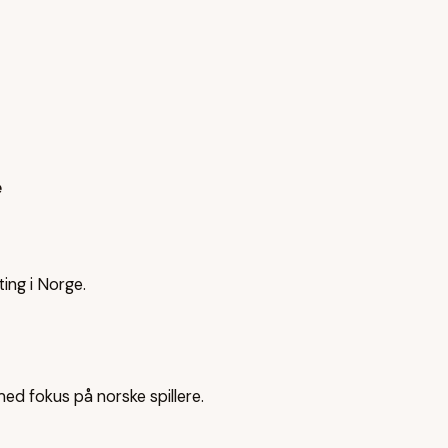
e
ing i Norge.
med fokus på norske spillere.