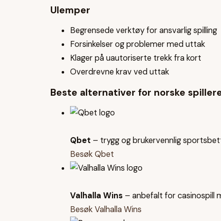
Ulemper
Begrensede verktøy for ansvarlig spilling
Forsinkelser og problemer med uttak
Klager på uautoriserte trekk fra kort
Overdrevne krav ved uttak
Beste alternativer for norske spiller
Qbet
– trygg og brukervennlig sportsbett
Besøk Qbet
Valhalla Wins
– anbefalt for casinospill 
Besøk Valhalla Wins